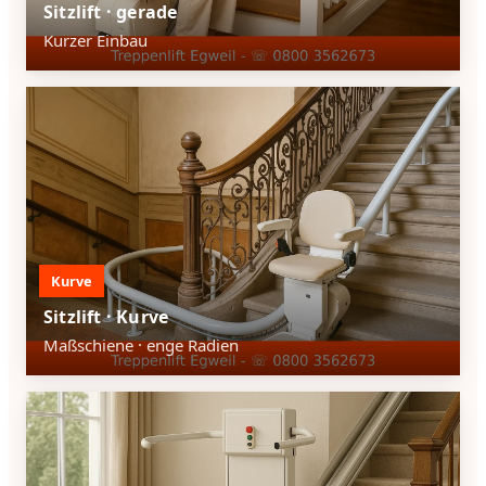
Sitzlift · gerade
Kurzer Einbau
Kurve
Sitzlift · Kurve
Maßschiene · enge Radien