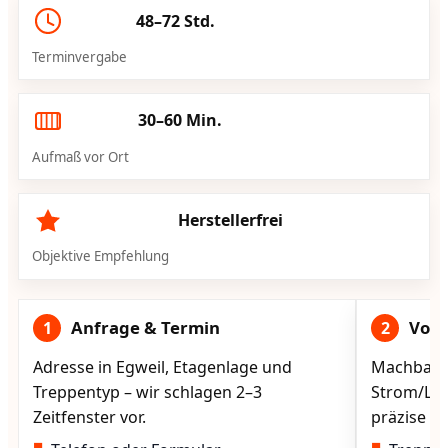
48–72 Std.
Terminvergabe
30–60 Min.
Aufmaß vor Ort
Herstellerfrei
Objektive Empfehlung
Anfrage & Termin
Vorg
1
2
Adresse in Egweil, Etagenlage und
Machbarke
Treppentyp – wir schlagen 2–3
Strom/Lad
Zeitfenster vor.
präzise vo