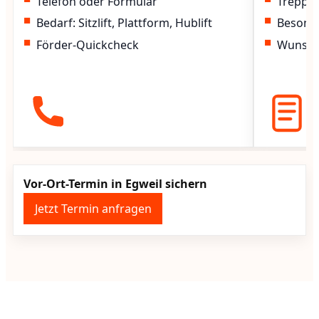
Telefon oder Formular
Treppen
Bedarf: Sitzlift, Plattform, Hublift
Besond
Förder-Quickcheck
Wunscht
Vor-Ort-Termin in Egweil sichern
Jetzt Termin anfragen