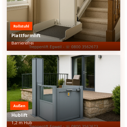
Rollstuhl
Plattformlift
Barrierefrei
Außen
Hublift
1,2 m Hub