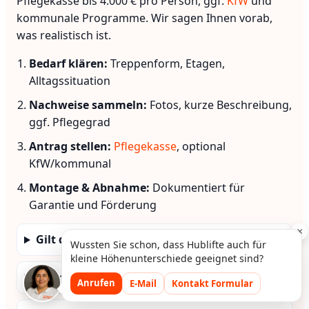
Pflegekasse bis 4.000 € pro Person, ggf.
KfW
und
kommunale Programme. Wir sagen Ihnen vorab,
was realistisch ist.
Bedarf klären:
Treppenform, Etagen,
Alltagssituation
Nachweise sammeln:
Fotos, kurze Beschreibung,
ggf. Pflegegrad
Antrag stellen:
Pflegekasse
, optional
KfW/kommunal
Montage & Abnahme:
Dokumentiert für
Garantie und Förderung
×
Gilt die Förderung auch ohne Pflegegrad?
Wussten Sie schon, dass Hublifte auch für
kleine Höhenunterschiede geeignet sind?
Kann man fördern und gebraucht kaufen?
Anrufen
E-Mail
Kontakt Formular