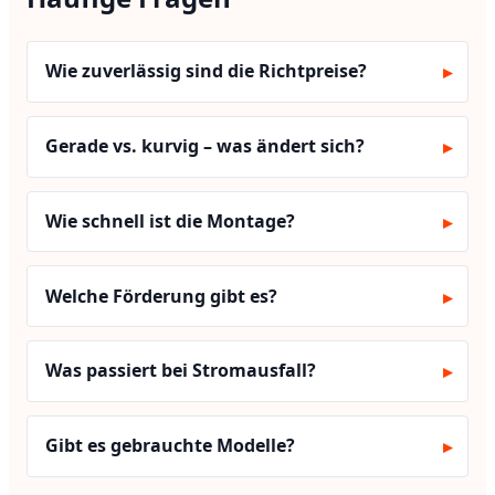
Mecklenbur
Wie zuverlässig sind die Richtpreise?
Hamburg
Bremen
Gerade vs. kurvig – was ändert sich?
Niedersachsen
Wie schnell ist die Montage?
Sachsen-Anha
Welche Förderung gibt es?
Nordrhein-Westfalen
Was passiert bei Stromausfall?
Thüringen
Hessen
Gibt es gebrauchte Modelle?
Rheinland-Pfalz