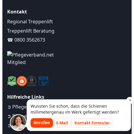
Kontakt
Regional Treppenlift
Treppenlift Beratung
☎ 0800 3562673
Hilfreiche Links
×
Wussten Sie schon, dass die Schienen
➲ Pflegegrad Rechner
millimetergenau im Werk gefertigt werden?
➲ Pflegegrad Selbsttest
Anrufen
E-Mail
Kontakt Formular
➲ Bayernlifte