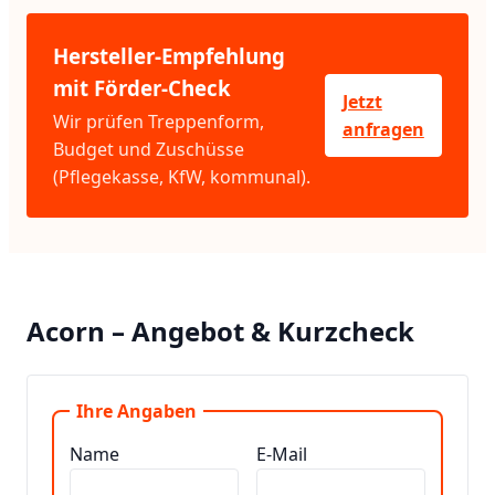
Hersteller-Empfehlung
mit Förder-Check
Jetzt
Wir prüfen Treppenform,
anfragen
Budget und Zuschüsse
(Pflegekasse, KfW, kommunal).
Acorn – Angebot & Kurzcheck
Ihre Angaben
Name
E-Mail