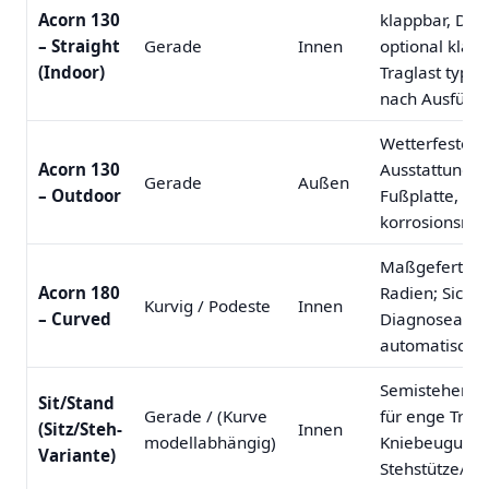
Acorn 130
klappbar, Dir
– Straight
Gerade
Innen
optional klap
(Indoor)
Traglast typ. 
nach Ausführu
Wetterfeste A
Acorn 130
Ausstattung wi
Gerade
Außen
– Outdoor
Fußplatte, Fe
korrosionsres
Maßgefertigte
Acorn 180
Radien; Sicher
Kurvig / Podeste
Innen
– Curved
Diagnoseanzei
automatische
Semistehende 
Sit/Stand
Gerade / (Kurve
für enge Trep
(Sitz/Steh-
Innen
modellabhängig)
Kniebeugung; 
Variante)
Stehstütze/Ha