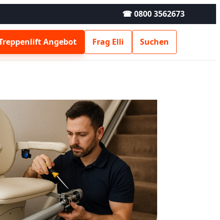
☎ 0800 3562673
Treppenlift Angebot
Frag Elli
Suchen