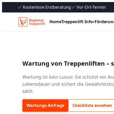
✅ Kostenlose Erstberatung ✅ Vor-Ort-Termin
Home
Treppenlift Info
Förderun
▾
Wartung von Treppenliften – si
Wartung ist kein Luxus: Sie schützt vor Aus
Lebensdauer und sichert die Gewährleistun
zählt.
Wartungs-Anfrage
Checkliste ansehen