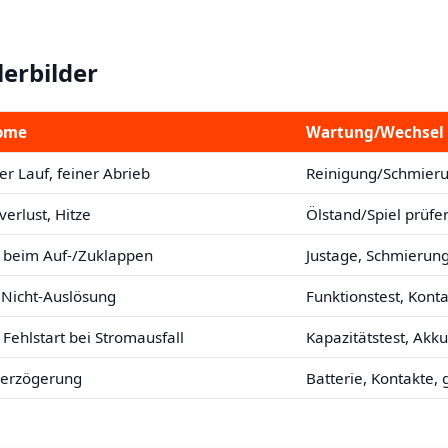
lerbilder
ome
Wartung/Wechsel
r Lauf, feiner Abrieb
Reinigung/Schmierun
erlust, Hitze
Ölstand/Spiel prüfen
 beim Auf-/Zuklappen
Justage, Schmierung
 Nicht-Auslösung
Funktionstest, Kont
, Fehlstart bei Stromausfall
Kapazitätstest, Akku
Verzögerung
Batterie, Kontakte,