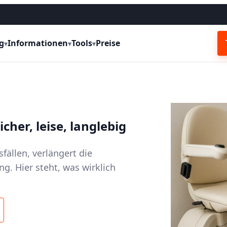
g
Informationen
Tools
Preise
▾
▾
▾
cher, leise, langlebig
fällen, verlängert die
g. Hier steht, was wirklich