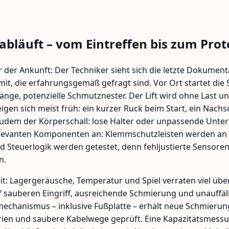
abläuft – vom Eintreffen bis zum Prot
r der Ankunft: Der Techniker sieht sich die letzte Dokumen
t, die erfahrungsgemäß gefragt sind. Vor Ort startet die S
e, potenzielle Schmutznester. Der Lift wird ohne Last un
zeigen sich meist früh: ein kurzer Ruck beim Start, ein Nac
udem der Körperschall: lose Halter oder unpassende Unter
srelevanten Komponenten an: Klemmschutzleisten werden an
nd Steuerlogik werden getestet, denn fehljustierte Sensoren
n.
: Lagergeräusche, Temperatur und Spiel verraten viel über
 sauberen Eingriff, ausreichende Schmierung und unauffäll
zmechanismus – inklusive Fußplatte – erhält neue Schmierung
rien und saubere Kabelwege geprüft. Eine Kapazitätsmessung