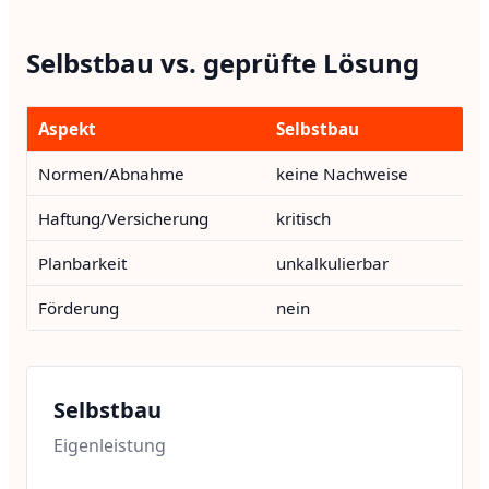
Selbstbau vs. geprüfte Lösung
Aspekt
Selbstbau
Ge
Normen/Abnahme
keine Nachweise
vo
Haftung/Versicherung
kritisch
ab
Planbarkeit
unkalkulierbar
Fi
Förderung
nein
ja
Selbstbau
Eigenleistung