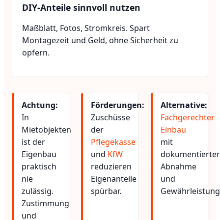
DIY-Anteile sinnvoll nutzen
Maßblatt, Fotos, Stromkreis. Spart
Montagezeit und Geld, ohne Sicherheit zu
opfern.
Achtung:
Förderungen:
Alternative:
In
Zuschüsse
Fachgerechter
Mietobjekten
der
Einbau
ist der
Pflegekasse
mit
Eigenbau
und
KfW
dokumentierter
praktisch
reduzieren
Abnahme
nie
Eigenanteile
und
zulässig.
spürbar.
Gewährleistung
Zustimmung
und