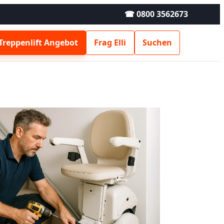
☎ 0800 3562673
Treppenlift Angebot
Frag Elli
Suchen