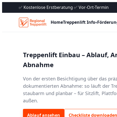
✅ Kostenlose Erstberatung ✅ Vor-Ort-Termin
Home
Treppenlift Info
Förderun
▾
Treppenlift Einbau – Ablauf, 
Abnahme
Von der ersten Besichtigung über das prä
dokumentierten Abnahme: so läuft der Tre
staubarm und planbar – für Sitzlift, Plattf
außen.
Ablauf ansehen
Checkliste downloade