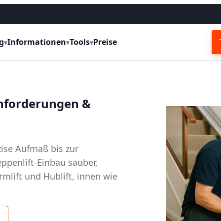
g
Informationen
Tools
Preise
▾
▾
▾
Anforderungen &
zise Aufmaß bis zur
ppenlift-Einbau sauber,
ormlift und Hublift, innen wie
n