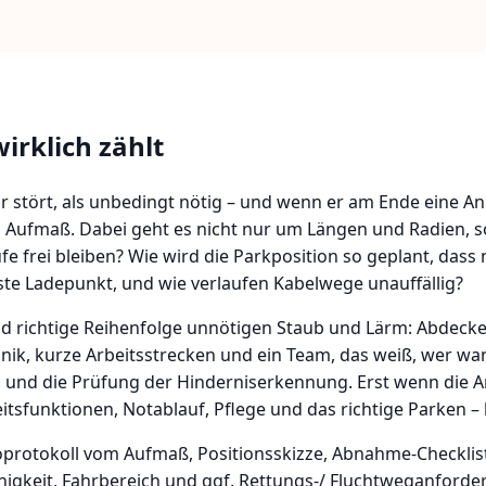
irklich zählt
r stört, als unbedingt nötig – und wenn er am Ende eine Anla
ses Aufmaß. Dabei geht es nicht nur um Längen und Radien, 
ufe frei bleiben? Wie wird die Parkposition so geplant, d
lste Ladepunkt, und wie verlaufen Kabelwege unauffällig?
nd richtige Reihenfolge unnötigen Staub und Lärm: Abdeck
ik, kurze Arbeitsstrecken und ein Team, das weiß, wer wa
op und die Prüfung der Hinderniserkennung. Erst wenn die A
tsfunktionen, Notablauf, Pflege und das richtige Parken –
protokoll vom Aufmaß, Positionsskizze, Abnahme-Checklist
ähigkeit, Fahrbereich und ggf. Rettungs-/ Fluchtweganford