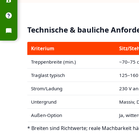
Technische & bauliche Anfor
Kriterium
Sitz/Steh
Treppenbreite (min.)
~70–75 
Traglast typisch
125–160
Strom/Ladung
230 V an
Untergrund
Massiv, 
Außen-Option
Ja, witte
* Breiten sind Richtwerte; reale Machbarkeit