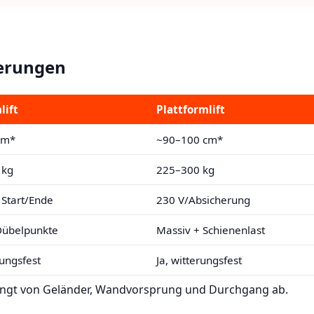
derungen
lift
Plattformlift
cm*
~90–100 cm*
 kg
225–300 kg
 Start/Ende
230 V/Absicherung
Dübelpunkte
Massiv + Schienenlast
rungsfest
Ja, witterungsfest
 hängt von Geländer, Wandvorsprung und Durchgang ab.