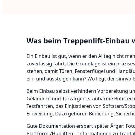
Was beim Treppenlift-Einbau w
Ein Einbau ist gut, wenn er den Alltag nicht meh
zuverlässig fährt. Die Grundlage ist ein präzi
stehen, damit Türen, Fensterflügel und Handlä
ein- und aussteigen kann? Wo liegt der sinnvol
Beim Einbau selbst verhindern Vorbereitung u
Geländern und Türzargen, staubarme Bohrtechn
Testfahrten, das Einjustieren von Softstart/St
Einweisung. Dazu gehören Bedienung, Sicherhei
Gute Dokumentation erspart später Ärger: Foto
Plattform-/Hubliften – Informationen zu Tragf