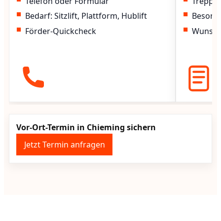
Telefon oder Formular
Treppen
Bedarf: Sitzlift, Plattform, Hublift
Besond
Förder-Quickcheck
Wunscht
Vor-Ort-Termin in Chieming sichern
Jetzt Termin anfragen