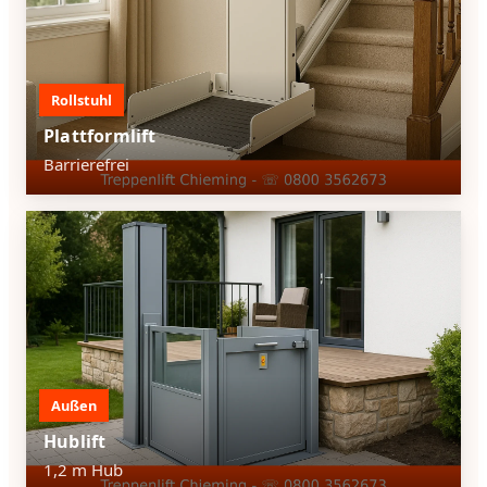
Rollstuhl
Plattformlift
Barrierefrei
Außen
Hublift
1,2 m Hub