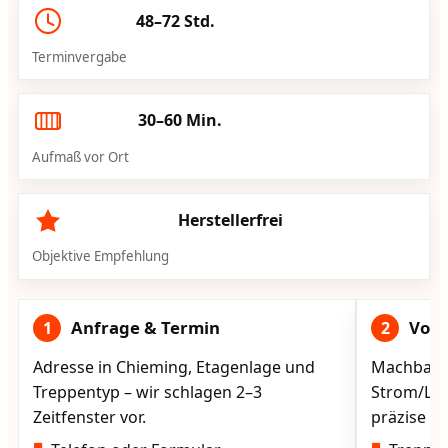
48–72 Std.
Terminvergabe
30–60 Min.
Aufmaß vor Ort
Herstellerfrei
Objektive Empfehlung
Anfrage & Termin
Vorg
1
2
Adresse in Chieming, Etagenlage und
Machbarke
Treppentyp – wir schlagen 2–3
Strom/Lad
Zeitfenster vor.
präzise vo