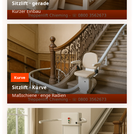
Sitzlift · gerade
Kurzer Einbau
Kurve
Sitzlift · Kurve
Maßschiene · enge Radien