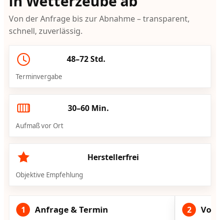
in Wetterzeube ab
Von der Anfrage bis zur Abnahme – transparent,
schnell, zuverlässig.
48–72 Std.
Terminvergabe
30–60 Min.
Aufmaß vor Ort
Herstellerfrei
Objektive Empfehlung
Anfrage & Termin
Vorg
1
2