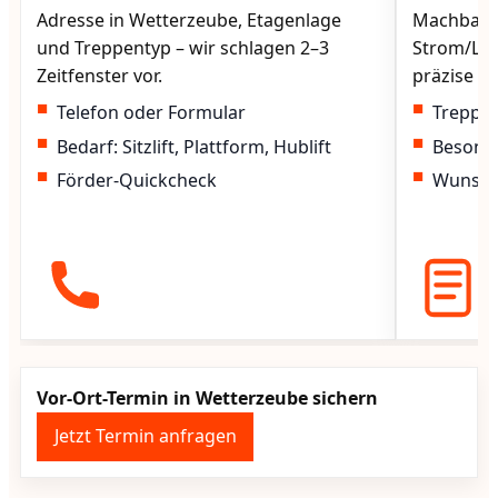
Adresse in Wetterzeube, Etagenlage
Machbarke
und Treppentyp – wir schlagen 2–3
Strom/Lad
Zeitfenster vor.
präzise vo
Telefon oder Formular
Treppen
Bedarf: Sitzlift, Plattform, Hublift
Besond
Förder-Quickcheck
Wunscht
Vor-Ort-Termin in Wetterzeube sichern
Jetzt Termin anfragen