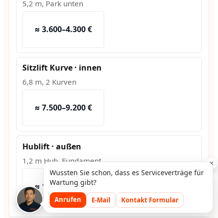
5,2 m, Park unten
≈ 3.600–4.300 €
Sitzlift Kurve · innen
6,8 m, 2 Kurven
≈ 7.500–9.200 €
Hublift · außen
1,2 m Hub, Fundament
×
Wussten Sie schon, dass es Serviceverträge für
Wartung gibt?
≈ 10.800–13.500 €
Anrufen
E-Mail
Kontakt Formular