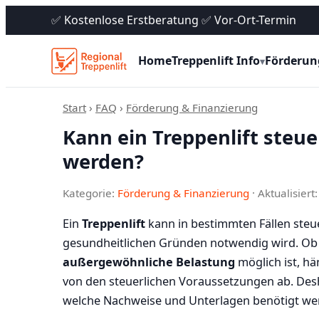
✅ Kostenlose Erstberatung ✅ Vor-Ort-Termin
Home
Treppenlift Info
Förderun
▾
Start
›
FAQ
›
Förderung & Finanzierung
Kann ein Treppenlift steu
werden?
Kategorie:
Förderung & Finanzierung
· Aktualisier
Ein
Treppenlift
kann in bestimmten Fällen steue
gesundheitlichen Gründen notwendig wird. Ob 
außergewöhnliche Belastung
möglich ist, hä
von den steuerlichen Voraussetzungen ab. Desha
welche Nachweise und Unterlagen benötigt we