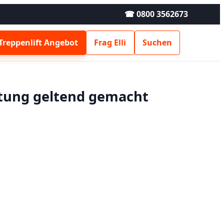
☎ 0800 3562673
Treppenlift Angebot
Frag Elli
Suchen
stung geltend gemacht