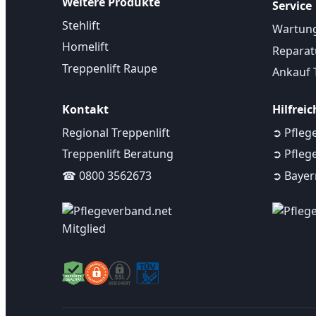
Weitere Produkte
Service
Stehlift
Wartung
Homelift
Reparatu
Treppenlift Raupe
Ankauf 
Kontakt
Hilfreic
Regional Treppenlift
➲ Pfleg
Treppenlift Beratung
➲ Pfleg
☎ 0800 3562673
➲ Bayern