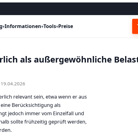
g
Informationen
Tools
Preise
▾
▾
▾
erlich als außergewöhnliche Bela
t: 19.04.2026
rlich relevant sein, etwa wenn er aus
eine Berücksichtigung als
ngt jedoch immer vom Einzelfall und
lb sollte frühzeitig geprüft werden,
rden.