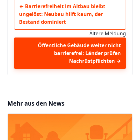
← Barrierefreiheit im Altbau bleibt
ungelöst: Neubau hilft kaum, der
Bestand dominiert
Ältere Meldung
Öffentliche Gebäude weiter nicht
barrierefrei: Länder prüfen
Nachrüstpflichten →
Mehr aus den News