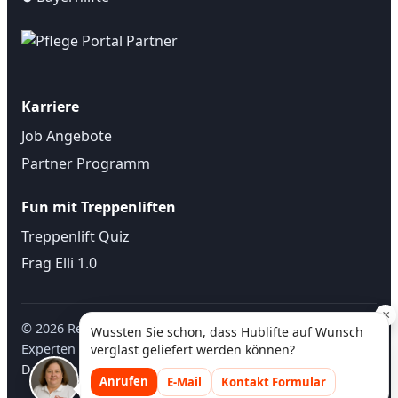
Karriere
Job Angebote
Partner Programm
Fun mit Treppenliften
Treppenlift Quiz
Frag Elli 1.0
×
©
2026
Regional Treppenlift • Treppenlifte ✓ regionale
Wussten Sie schon, dass Hublifte auf Wunsch
Experten ✓ kostenlose Beratung vor Ort |
Impressum
-
verglast geliefert werden können?
Datenschutz
| Design mit ❤ von
WebmediaWerk
Anrufen
E-Mail
Kontakt Formular