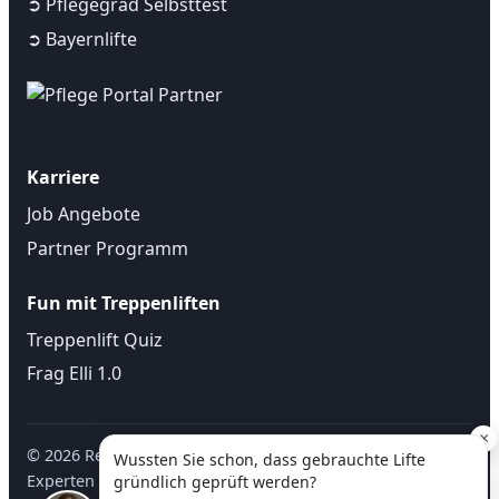
➲ Pflegegrad Selbsttest
➲ Bayernlifte
Karriere
Job Angebote
Partner Programm
Fun mit Treppenliften
Treppenlift Quiz
Frag Elli 1.0
×
©
2026
Regional Treppenlift • Treppenlifte ✓ regionale
Wussten Sie schon, dass gebrauchte Lifte
Experten ✓ kostenlose Beratung vor Ort |
Impressum
-
gründlich geprüft werden?