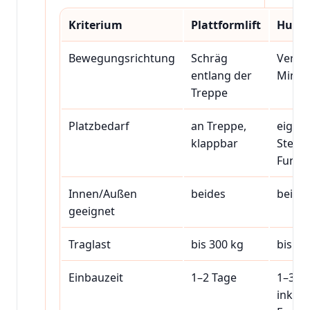
Kriterium
Plattformlift
Hubli
Bewegungsrichtung
Schräg
Vertik
entlang der
Mini-
Treppe
Platzbedarf
an Treppe,
eigen
klappbar
Stellf
Fund
Innen/Außen
beides
beide
geeignet
Traglast
bis 300 kg
bis 40
Einbauzeit
1–2 Tage
1–3 T
inkl.