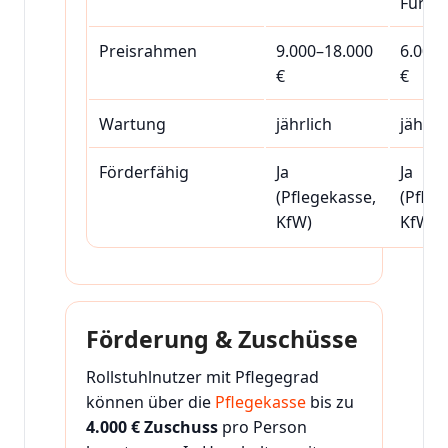
Fund
Preisrahmen
9.000–18.000
6.000
€
€
Wartung
jährlich
jährli
Förderfähig
Ja
Ja
(Pflegekasse,
(Pfleg
KfW)
KfW)
Förderung & Zuschüsse
Rollstuhlnutzer mit Pflegegrad
können über die
Pflegekasse
bis zu
4.000 € Zuschuss
pro Person