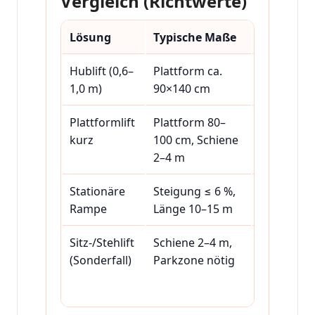
Vergleich (Richtwerte)
Lösung
Typische Maße
Einbau
Hublift (0,6–
Plattform ca.
Fundamen
1,0 m)
90×140 cm
Strom 23
Plattformlift
Plattform 80–
Schienen
kurz
100 cm, Schiene
an Wand/
2–4 m
Stationäre
Steigung ≤ 6 %,
Aufbau, ev
Rampe
Länge 10–15 m
Geländer/
Sitz-/Stehlift
Schiene 2–4 m,
Standard
(Sonderfall)
Parkzone nötig