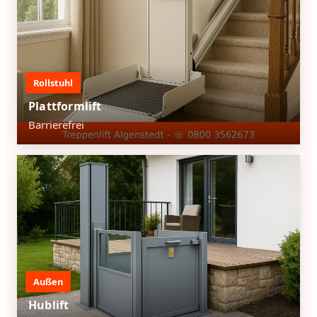
Rollstuhl
Plattformlift
Barrierefrei
Außen
Hublift