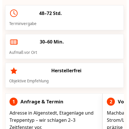
48–72 Std.
Terminvergabe
30–60 Min.
Aufmaß vor Ort
Herstellerfrei
Objektive Empfehlung
Anfrage & Termin
Vorg
1
2
Adresse in Algenstedt, Etagenlage und
Machbarke
Treppentyp – wir schlagen 2–3
Strom/Lad
Zeitfenster vor.
präzise vo