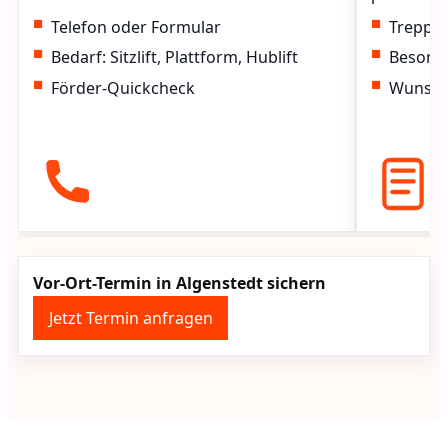
Telefon oder Formular
Treppen
Bedarf: Sitzlift, Plattform, Hublift
Besond
Förder-Quickcheck
Wunscht
Vor-Ort-Termin in Algenstedt sichern
Jetzt Termin anfragen