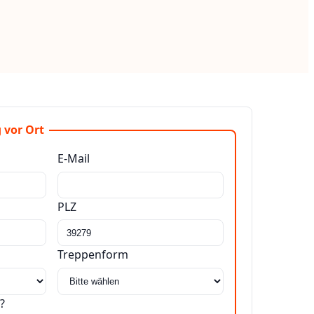
 vor Ort
E-Mail
PLZ
Treppenform
?