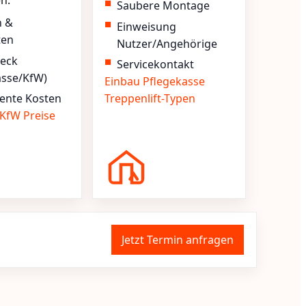
en.
Saubere Montage
n &
Einweisung
ten
Nutzer/Angehörige
heck
Servicekontakt
asse/KfW)
Einbau
Pflegekasse
ente Kosten
Treppenlift-Typen
KfW
Preise
Jetzt Termin anfragen