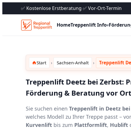
✅ Kostenlose Erstberatung ✅ Vor-Ort-Termin
Home
Treppenlift Info
Förderun
▾
Start
Sachsen-Anhalt
Treppenlift De
Treppenlift Deetz bei Zerbst: P
Förderung & Beratung vor Or
Sie suchen einen
Treppenlift in Deetz bei
welches Modell zu Ihrer Treppe passt – 
Kurvenlift
bis zum
Plattformlift
,
Hublift