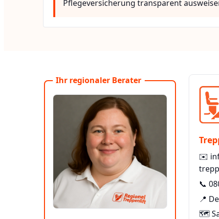
Pflegeversicherung transparent ausweise
Ihr regionaler Berater
Trep
✉️
in
trepp
📞
08
📍 De
🗺️ S