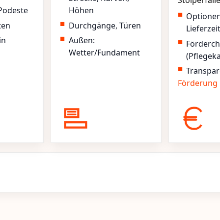
Stolperfall
Podeste
Höhen
Optione
ten
Durchgänge, Türen
Lieferzei
in
Außen:
Förderc
Wetter/Fundament
(Pflegek
Transpar
Förderung