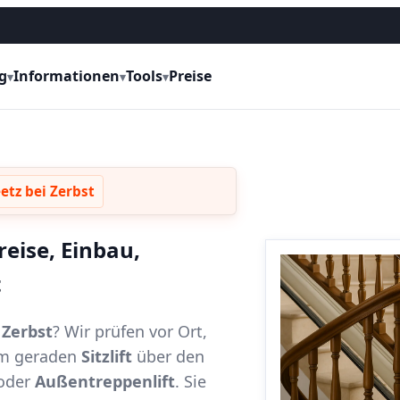
g
Informationen
Tools
Preise
▾
▾
▾
etz bei Zerbst
reise, Einbau,
t
 Zerbst
? Wir prüfen vor Ort,
vom geraden
Sitzlift
über den
oder
Außentreppenlift
. Sie