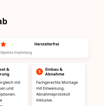
ab
Herstellerfrei
Objektive Empfehlung
bot &
Einbau &
5
erung
Abnahme
rgleich mit
Fachgerechte Montage
isen und
mit Einweisung.
ptionen.
Abnahmeprotokoll
e
inklusive.