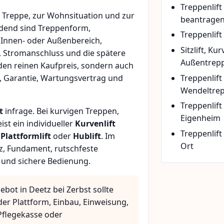
Treppenlif
Treppe, zur Wohnsituation und zur
beantrage
idend sind Treppenform,
Treppenlift
 Innen- oder Außenbereich,
Sitzlift, Ku
, Stromanschluss und die spätere
Außentrepp
den reinen Kaufpreis, sondern auch
Treppenlift
, Garantie, Wartungsvertrag und
Wendeltre
Treppenlif
t
infrage. Bei kurvigen Treppen,
Eigenheim
t ein individueller
Kurvenlift
Treppenlift
n
Plattformlift
oder
Hublift
. Im
Ort
z, Fundament, rutschfeste
 und sichere Bedienung.
ebot in Deetz bei Zerbst sollte
der Plattform, Einbau, Einweisung,
flegekasse oder