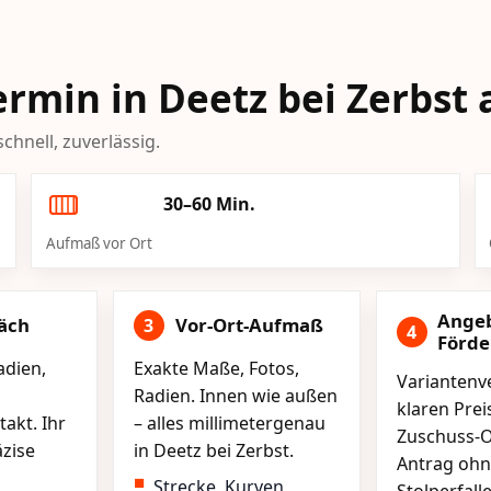
Termin in Deetz bei Zerbst 
chnell, zuverlässig.
30–60 Min.
Aufmaß vor Ort
Ange
äch
Vor-Ort-Aufmaß
3
4
Förd
adien,
Exakte Maße, Fotos,
Variantenve
Radien. Innen wie außen
klaren Pre
akt. Ihr
– alles millimetergenau
Zuschuss-O
äzise
in Deetz bei Zerbst.
Antrag ohn
Strecke, Kurven,