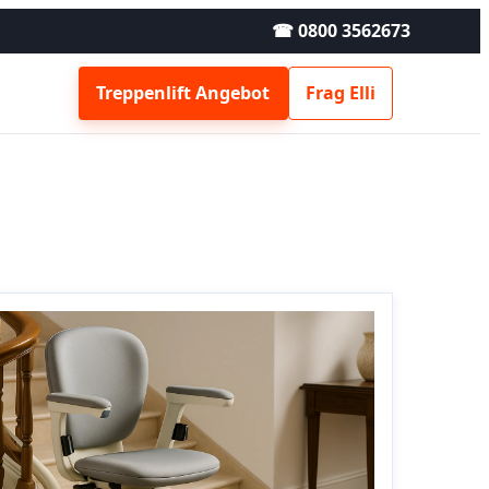
☎ 0800 3562673
Treppenlift Angebot
Frag Elli