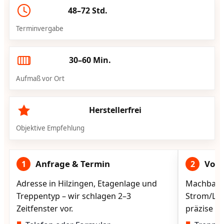
48–72 Std.
Terminvergabe
30–60 Min.
Aufmaß vor Ort
Herstellerfrei
Objektive Empfehlung
Anfrage & Termin
Vorg
1
2
Adresse in Hilzingen, Etagenlage und
Machbarke
Treppentyp – wir schlagen 2–3
Strom/Lad
Zeitfenster vor.
präzise vo