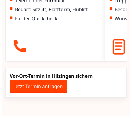
Telefon oder Formular
Treppen
Bedarf: Sitzlift, Plattform, Hublift
Besond
Förder-Quickcheck
Wunscht
Vor-Ort-Termin in Hilzingen sichern
Jetzt Termin anfragen