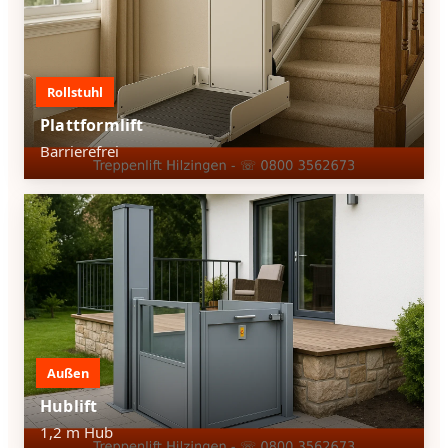
Rollstuhl
Plattformlift
Barrierefrei
Außen
Hublift
1,2 m Hub