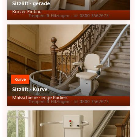
Sitzlift · gerade
Kurzer Einbau
Kurve
Sitzlift · Kurve
Maßschiene · enge Radien