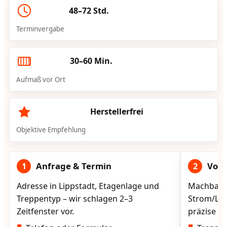
48–72 Std.
Terminvergabe
30–60 Min.
Aufmaß vor Ort
Herstellerfrei
Objektive Empfehlung
Anfrage & Termin
Vorg
1
2
Adresse in Lippstadt, Etagenlage und
Machbarke
Treppentyp – wir schlagen 2–3
Strom/Lad
Zeitfenster vor.
präzise vo