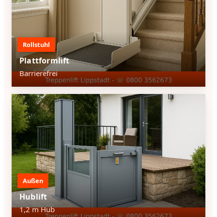
Rollstuhl
Plattformlift
Barrierefrei
Außen
Hublift
1,2 m Hub