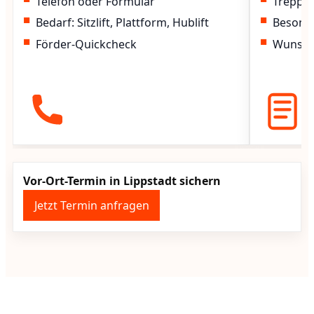
Telefon oder Formular
Treppen
Bedarf: Sitzlift, Plattform, Hublift
Besond
Förder-Quickcheck
Wunscht
Vor-Ort-Termin in Lippstadt sichern
Jetzt Termin anfragen