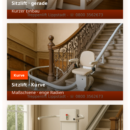
Sitzlift · gerade
Kurzer Einbau
Kurve
Sitzlift · Kurve
Maßschiene · enge Radien