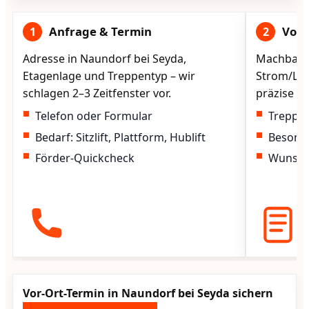
Anfrage & Termin
Vorg
1
2
Adresse in Naundorf bei Seyda,
Machbarke
Etagenlage und Treppentyp – wir
Strom/Lad
schlagen 2–3 Zeitfenster vor.
präzise vo
Telefon oder Formular
Treppen
Bedarf: Sitzlift, Plattform, Hublift
Besond
Förder-Quickcheck
Wunscht
Vor-Ort-Termin in Naundorf bei Seyda sichern