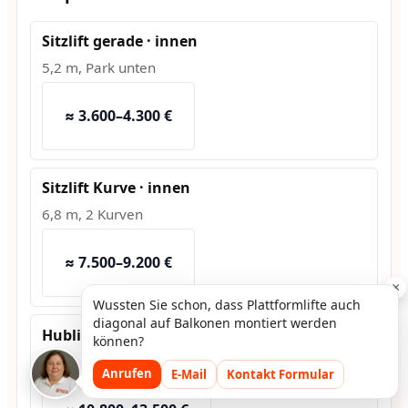
Sitzlift gerade · innen
5,2 m, Park unten
≈ 3.600–4.300 €
Sitzlift Kurve · innen
6,8 m, 2 Kurven
≈ 7.500–9.200 €
×
Wussten Sie schon, dass Plattformlifte auch
diagonal auf Balkonen montiert werden
Hublift · außen
können?
1,2 m Hub, Fundament
Anrufen
E-Mail
Kontakt Formular