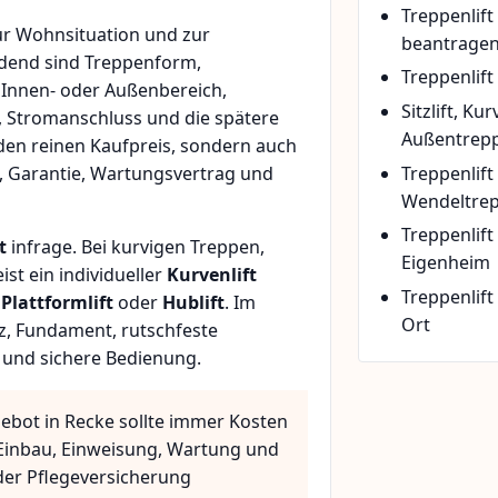
Treppenlif
ur Wohnsituation und zur
beantrage
idend sind Treppenform,
Treppenlift
 Innen- oder Außenbereich,
Sitzlift, Ku
, Stromanschluss und die spätere
Außentrepp
den reinen Kaufpreis, sondern auch
Treppenlift
, Garantie, Wartungsvertrag und
Wendeltre
Treppenlif
t
infrage. Bei kurvigen Treppen,
Eigenheim
t ein individueller
Kurvenlift
Treppenlift
n
Plattformlift
oder
Hublift
. Im
Ort
z, Fundament, rutschfeste
 und sichere Bedienung.
gebot in Recke sollte immer Kosten
, Einbau, Einweisung, Wartung und
der Pflegeversicherung