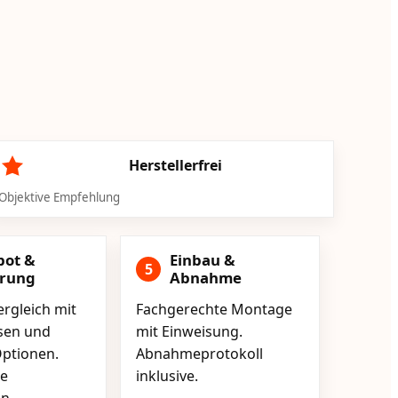
Herstellerfrei
Objektive Empfehlung
bot &
Einbau &
5
erung
Abnahme
rgleich mit
Fachgerechte Montage
isen und
mit Einweisung.
ptionen.
Abnahmeprotokoll
e
inklusive.