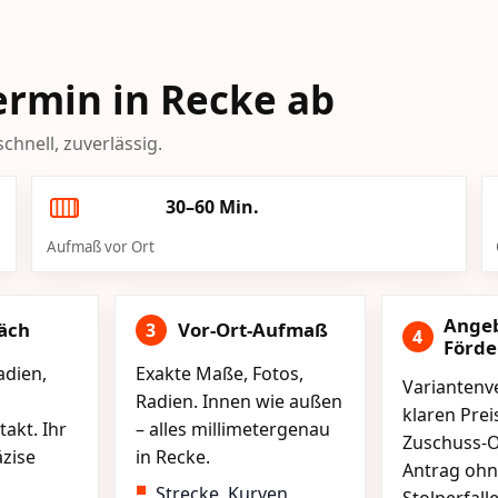
Termin in Recke ab
chnell, zuverlässig.
30–60 Min.
Aufmaß vor Ort
Ange
äch
Vor-Ort-Aufmaß
3
4
Förd
adien,
Exakte Maße, Fotos,
Variantenve
Radien. Innen wie außen
klaren Pre
akt. Ihr
– alles millimetergenau
Zuschuss-O
äzise
in Recke.
Antrag ohn
Strecke, Kurven,