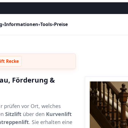
g
Informationen
Tools
Preise
▾
▾
▾
ift Recke
bau, Förderung &
ir prüfen vor Ort, welches
en
Sitzlift
über den
Kurvenlift
treppenlift
. Sie erhalten eine