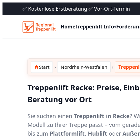
✅ Kostenlose Erstberatung ✅ Vor-Ort-Termin
Home
Treppenlift Info
Förderun
▾
Start
Nordrhein-Westfalen
Treppenl
Treppenlift Recke: Preise, Ein
Beratung vor Ort
Sie suchen einen
Treppenlift in Recke
? W
Modell zu Ihrer Treppe passt – vom gerad
bis zum
Plattformlift
,
Hublift
oder
Außen