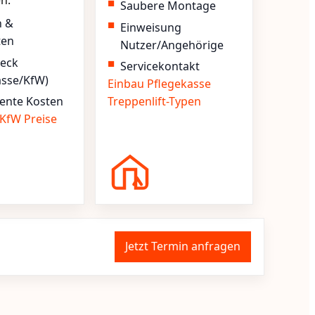
en.
Saubere Montage
n &
Einweisung
ten
Nutzer/Angehörige
heck
Servicekontakt
asse/KfW)
Einbau
Pflegekasse
ente Kosten
Treppenlift-Typen
KfW
Preise
Jetzt Termin anfragen