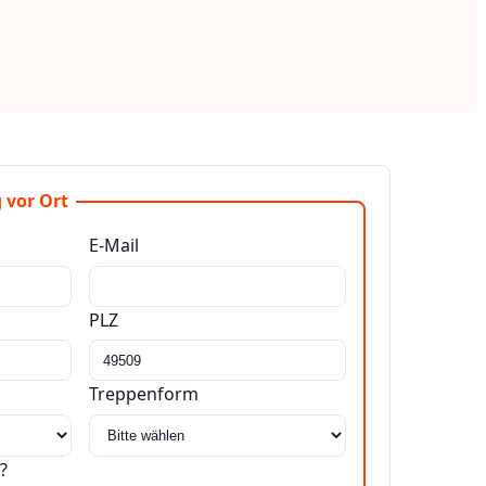
 vor Ort
E-Mail
PLZ
Treppenform
?