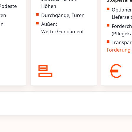
Stolperfall
Podeste
Höhen
Optione
ten
Durchgänge, Türen
Lieferzei
in
Außen:
Förderc
Wetter/Fundament
(Pflegek
Transpar
Förderung