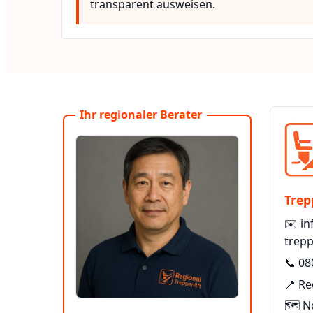
transparent ausweisen.
Ihr regionaler Berater
Trep
✉️
in
trepp
📞
08
📍 Re
🗺️ N