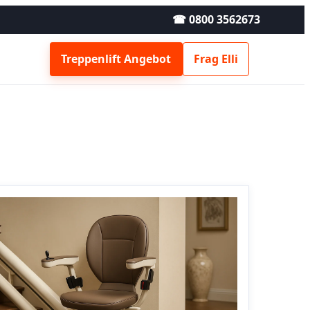
☎ 0800 3562673
Treppenlift Angebot
Frag Elli