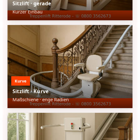
Sitzlift · gerade
Kurzer Einbau
Kurve
Sitzlift · Kurve
Maßschiene · enge Radien