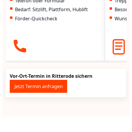
Telefon oder Formular
Treppen
Bedarf: Sitzlift, Plattform, Hublift
Besond
Förder-Quickcheck
Wunscht
Vor-Ort-Termin in Ritterode sichern
Jetzt Termin anfragen