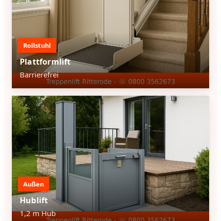
Rollstuhl
Plattformlift
Barrierefrei
Außen
Hublift
1,2 m Hub