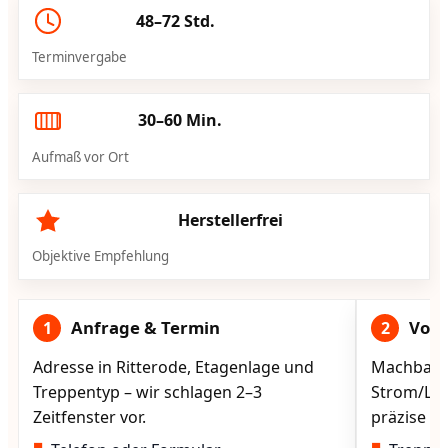
48–72 Std.
Terminvergabe
30–60 Min.
Aufmaß vor Ort
Herstellerfrei
Objektive Empfehlung
Anfrage & Termin
Vorg
1
2
Adresse in Ritterode, Etagenlage und
Machbarke
Treppentyp – wir schlagen 2–3
Strom/Lad
Zeitfenster vor.
präzise vo