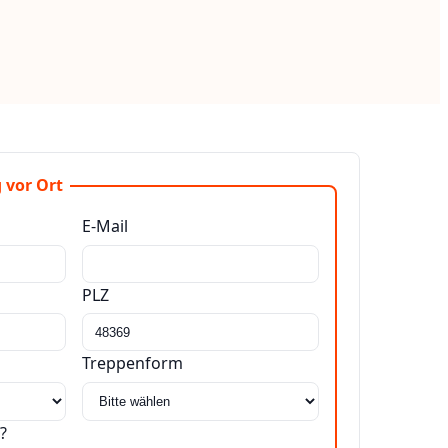
 vor Ort
E-Mail
PLZ
Treppenform
?