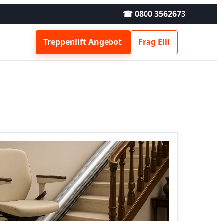
☎ 0800 3562673
Treppenlift Angebot
Frag Elli