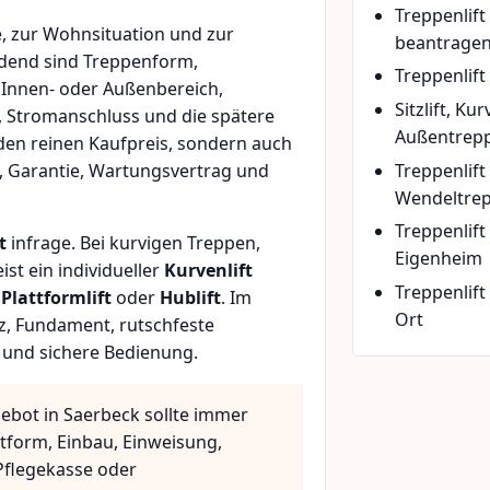
Treppenlif
, zur Wohnsituation und zur
beantrage
idend sind Treppenform,
Treppenlift
 Innen- oder Außenbereich,
Sitzlift, Ku
, Stromanschluss und die spätere
Außentrepp
den reinen Kaufpreis, sondern auch
Treppenlift
, Garantie, Wartungsvertrag und
Wendeltre
Treppenlif
t
infrage. Bei kurvigen Treppen,
Eigenheim
t ein individueller
Kurvenlift
Treppenlift
n
Plattformlift
oder
Hublift
. Im
Ort
z, Fundament, rutschfeste
 und sichere Bedienung.
gebot in Saerbeck sollte immer
ttform, Einbau, Einweisung,
flegekasse oder