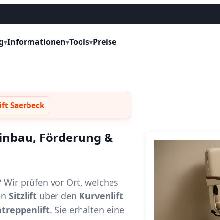
g
Informationen
Tools
Preise
▾
▾
▾
ift Saerbeck
 Einbau, Förderung &
? Wir prüfen vor Ort, welches
en
Sitzlift
über den
Kurvenlift
treppenlift
. Sie erhalten eine