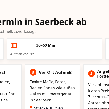
Termin in Saerbeck ab
chnell, zuverlässig.
30–60 Min.
Aufmaß vor Ort
Ange
äch
Vor-Ort-Aufmaß
3
4
Förd
adien,
Exakte Maße, Fotos,
Variantenve
Radien. Innen wie außen
klaren Pre
akt. Ihr
– alles millimetergenau
Zuschuss-O
äzise
in Saerbeck.
Antrag ohn
Strecke, Kurven,