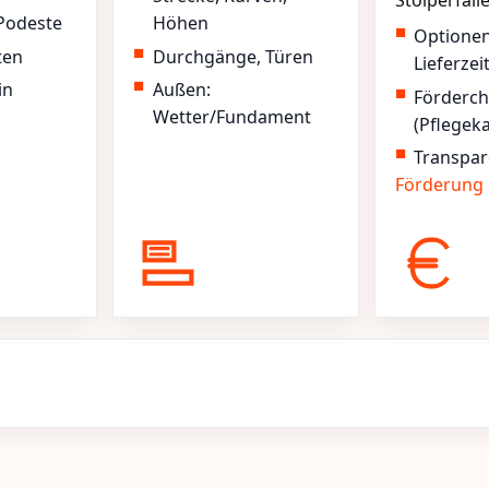
Stolperfall
Podeste
Höhen
Optione
ten
Durchgänge, Türen
Lieferzei
in
Außen:
Förderc
Wetter/Fundament
(Pflegek
Transpar
Förderung