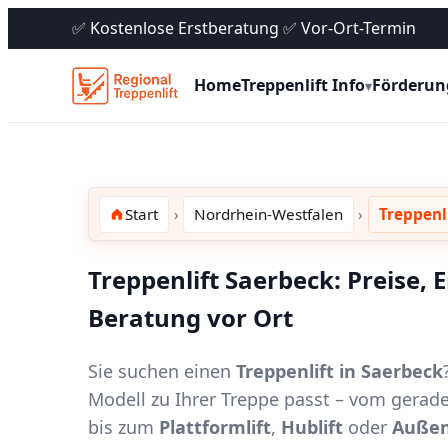
✅ Kostenlose Erstberatung ✅ Vor-Ort-Termin
Home
Treppenlift Info
Förderun
▾
Start
Nordrhein-Westfalen
Treppenl
Treppenlift Saerbeck: Preise,
Beratung vor Ort
Sie suchen einen
Treppenlift in Saerbeck
Modell zu Ihrer Treppe passt – vom gerad
bis zum
Plattformlift
,
Hublift
oder
Außen