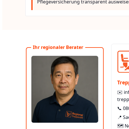
Pflegeversicherung transparent ausweise
Ihr regionaler Berater
Trep
✉️
in
trepp
📞
08
📍 Sa
🗺️ N