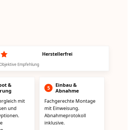
Herstellerfrei
Objektive Empfehlung
bot &
Einbau &
5
erung
Abnahme
rgleich mit
Fachgerechte Montage
isen und
mit Einweisung.
ptionen.
Abnahmeprotokoll
e
inklusive.