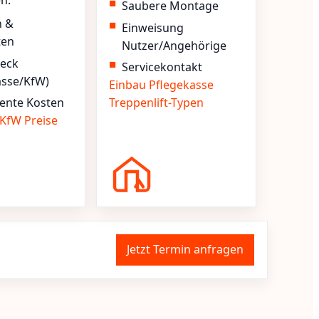
en.
Saubere Montage
n &
Einweisung
ten
Nutzer/Angehörige
heck
Servicekontakt
asse/KfW)
Einbau
Pflegekasse
ente Kosten
Treppenlift-Typen
KfW
Preise
Jetzt Termin anfragen