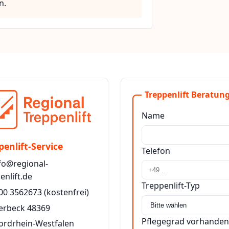
n.
Treppenlift Beratung
Name
penlift-Service
Telefon
fo@regional-
enlift.de
Treppenlift-Typ
00 3562673
(kostenfrei)
erbeck 48369
Pflegegrad vorhanden
ordrhein-Westfalen