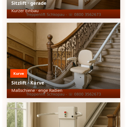
Sitzlift · gerade
Kurzer Einbau
Kurve
Sitzlift · Kurve
Maßschiene · enge Radien