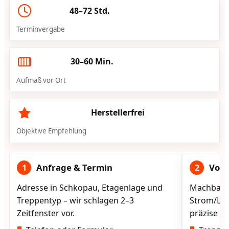
48–72 Std.
Terminvergabe
30–60 Min.
Aufmaß vor Ort
Herstellerfrei
Objektive Empfehlung
Anfrage & Termin
Vorg
1
2
Adresse in Schkopau, Etagenlage und
Machbarke
Treppentyp – wir schlagen 2–3
Strom/Lad
Zeitfenster vor.
präzise vo