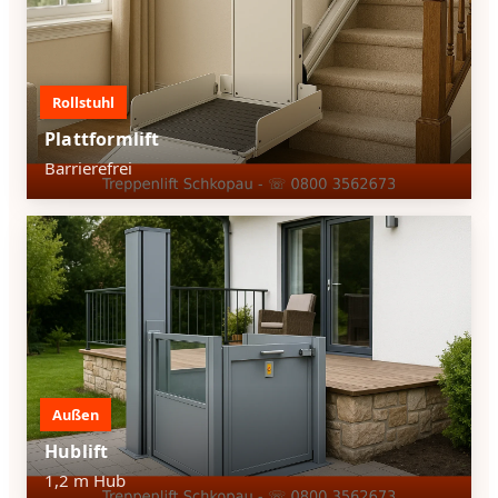
Rollstuhl
Plattformlift
Barrierefrei
Außen
Hublift
1,2 m Hub