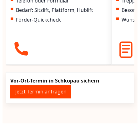
Telefon oder Formular
Treppen
Bedarf: Sitzlift, Plattform, Hublift
Besond
Förder-Quickcheck
Wunscht
Vor-Ort-Termin in Schkopau sichern
Jetzt Termin anfragen