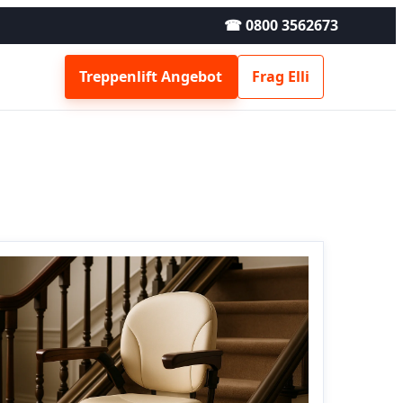
☎ 0800 3562673
Treppenlift Angebot
Frag Elli