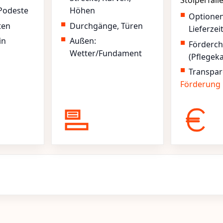
Stolperfall
Podeste
Höhen
Optione
ten
Durchgänge, Türen
Lieferzei
in
Außen:
Förderc
Wetter/Fundament
(Pflegek
Transpar
Förderung