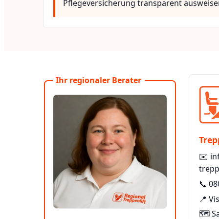
Pflegeversicherung transparent ausweise
Ihr regionaler Berater
Trep
✉️
in
trepp
📞
08
📍 V
🗺️ S