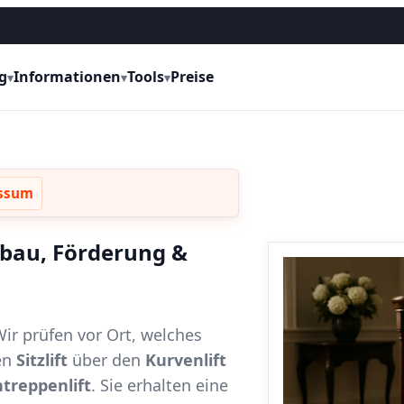
g
Informationen
Tools
Preise
▾
▾
▾
issum
inbau, Förderung &
Wir prüfen vor Ort, welches
en
Sitzlift
über den
Kurvenlift
treppenlift
. Sie erhalten eine