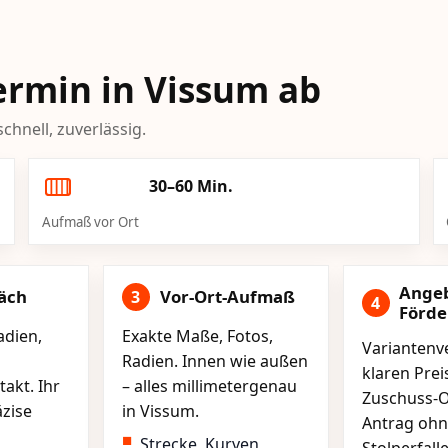
Termin in Vissum ab
chnell, zuverlässig.
30–60 Min.
Aufmaß vor Ort
Ange
äch
Vor-Ort-Aufmaß
3
4
Förd
adien,
Exakte Maße, Fotos,
Variantenve
Radien. Innen wie außen
klaren Pre
akt. Ihr
– alles millimetergenau
Zuschuss-O
äzise
in Vissum.
Antrag ohn
Strecke, Kurven,