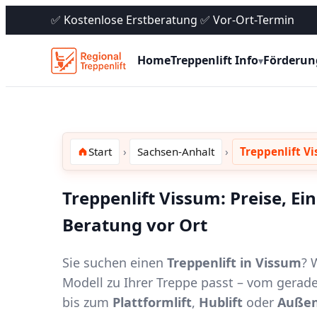
✅ Kostenlose Erstberatung ✅ Vor-Ort-Termin
Home
Treppenlift Info
Förderun
▾
Start
Sachsen-Anhalt
Treppenlift V
Treppenlift Vissum: Preise, E
Beratung vor Ort
Sie suchen einen
Treppenlift in Vissum
? 
Modell zu Ihrer Treppe passt – vom gerad
bis zum
Plattformlift
,
Hublift
oder
Außen