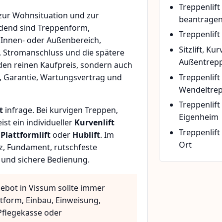
Treppenlif
zur Wohnsituation und zur
beantrage
idend sind Treppenform,
Treppenlift
 Innen- oder Außenbereich,
Sitzlift, Ku
, Stromanschluss und die spätere
Außentrepp
den reinen Kaufpreis, sondern auch
Treppenlift
, Garantie, Wartungsvertrag und
Wendeltre
Treppenlif
t
infrage. Bei kurvigen Treppen,
Eigenheim
t ein individueller
Kurvenlift
Treppenlift
n
Plattformlift
oder
Hublift
. Im
Ort
z, Fundament, rutschfeste
 und sichere Bedienung.
gebot in Vissum sollte immer
ttform, Einbau, Einweisung,
flegekasse oder