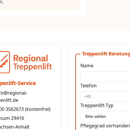
n.
Treppenlift Beratung
Name
penlift-Service
Telefon
fo@regional-
enlift.de
Treppenlift-Typ
00 3562673
(kostenfrei)
issum 29416
Pflegegrad vorhanden
achsen-Anhalt