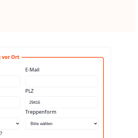
 vor Ort
E-Mail
PLZ
Treppenform
?