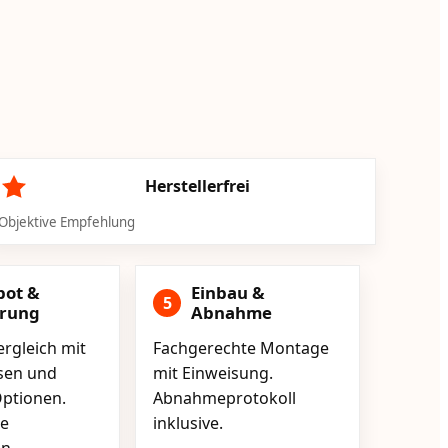
Herstellerfrei
Objektive Empfehlung
bot &
Einbau &
5
erung
Abnahme
rgleich mit
Fachgerechte Montage
isen und
mit Einweisung.
ptionen.
Abnahmeprotokoll
e
inklusive.