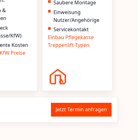
en.
Saubere Montage
n &
Einweisung
ten
Nutzer/Angehörige
heck
Servicekontakt
asse/KfW)
Einbau
Pflegekasse
ente Kosten
Treppenlift-Typen
KfW
Preise
Jetzt Termin anfragen