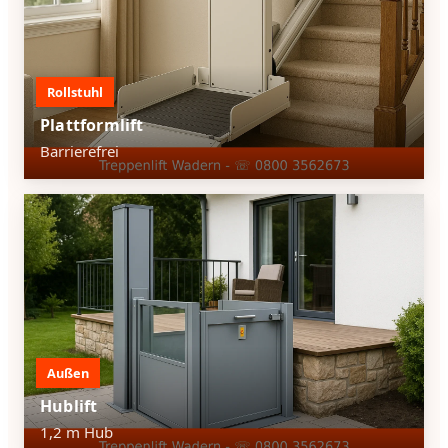
Rollstuhl
Plattformlift
Barrierefrei
Außen
Hublift
1,2 m Hub