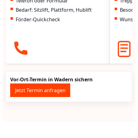
Telefon oder Formular
Treppen
Bedarf: Sitzlift, Plattform, Hublift
Besond
Förder-Quickcheck
Wunscht
Vor-Ort-Termin in Wadern sichern
Jetzt Termin anfragen