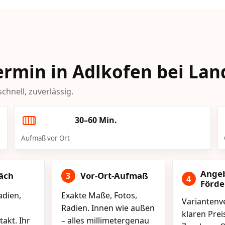
Termin in Adlkofen bei Lan
chnell, zuverlässig.
30–60 Min.
Aufmaß vor Ort
Ange
äch
Vor-Ort-Aufmaß
3
4
Förd
adien,
Exakte Maße, Fotos,
Variantenve
Radien. Innen wie außen
klaren Pre
akt. Ihr
– alles millimetergenau