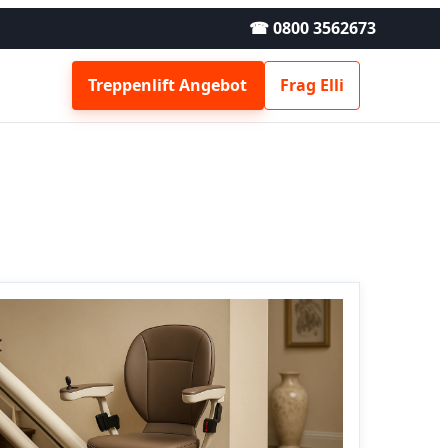
☎ 0800 3562673
Treppenlift Angebot
Frag Elli