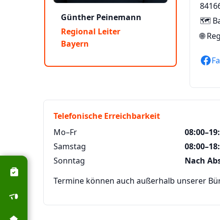
8416
Günther Peinemann
🗺️ B
Regional Leiter
🌐
Reg
Bayern
F
Telefonische Erreichbarkeit
Mo–Fr
08:00–19
Samstag
08:00–18
Sonntag
Nach Ab
Termine können auch außerhalb unserer Büro