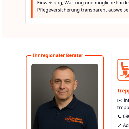
Einweisung, Wartung und mögliche Förde
Pflegeversicherung transparent ausweise
Ihr regionaler Berater
Trep
✉️
in
trepp
📞
08
📍 Ad