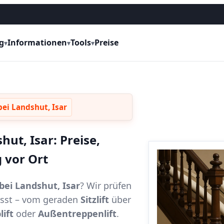
g
Informationen
Tools
Preise
▾
▾
▾
bei Landshut, Isar
hut, Isar: Preise,
 vor Ort
 bei Landshut, Isar
? Wir prüfen
passt – vom geraden
Sitzlift
über
lift
oder
Außentreppenlift
.