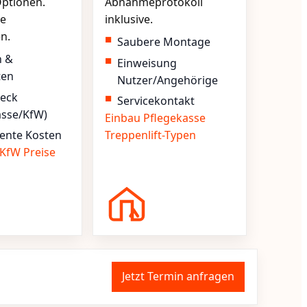
ptionen.
Abnahmeprotokoll
e
inklusive.
en.
Saubere Montage
n &
Einweisung
ten
Nutzer/Angehörige
heck
Servicekontakt
asse/KfW)
Einbau
Pflegekasse
ente Kosten
Treppenlift-Typen
KfW
Preise
Jetzt Termin anfragen