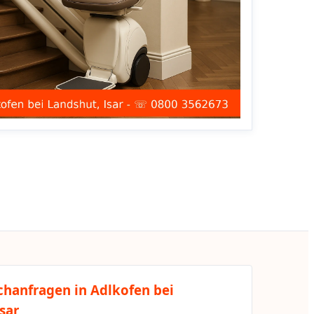
chanfragen in Adlkofen bei
sar