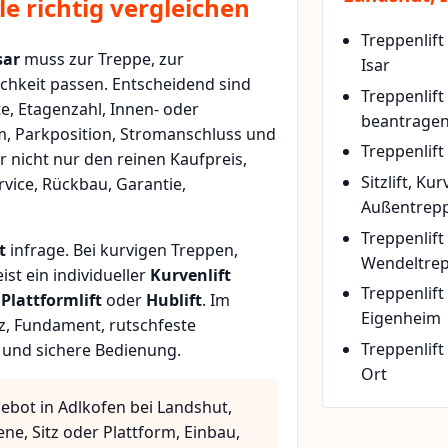
e richtig vergleichen
Treppenlift
sar
muss zur Treppe, zur
Isar
chkeit passen. Entscheidend sind
Treppenlif
e, Etagenzahl, Innen- oder
beantrage
m, Parkposition, Stromanschluss und
Treppenlift
r nicht nur den reinen Kaufpreis,
Sitzlift, Ku
vice, Rückbau, Garantie,
Außentrepp
Treppenlift
t
infrage. Bei kurvigen Treppen,
Wendeltre
t ein individueller
Kurvenlift
Treppenlif
n
Plattformlift
oder
Hublift
. Im
Eigenheim
z, Fundament, rutschfeste
Treppenlift
 und sichere Bedienung.
Ort
ebot in Adlkofen bei Landshut,
ne, Sitz oder Plattform, Einbau,