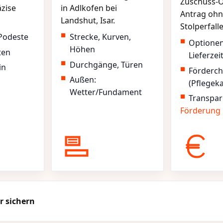
Zuschuss-O
äzise
in Adlkofen bei
Antrag ohn
Landshut, Isar.
Stolperfall
Podeste
Strecke, Kurven,
Optione
Höhen
ten
Lieferzei
Durchgänge, Türen
in
Förderc
Außen:
(Pflegek
Wetter/Fundament
Transpar
Förderung
r sichern