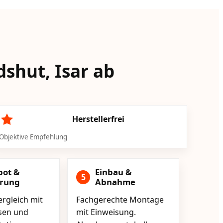
dshut, Isar ab
Herstellerfrei
Objektive Empfehlung
bot &
Einbau &
5
erung
Abnahme
rgleich mit
Fachgerechte Montage
isen und
mit Einweisung.