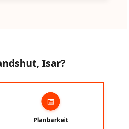
andshut, Isar?
📅
Planbarkeit