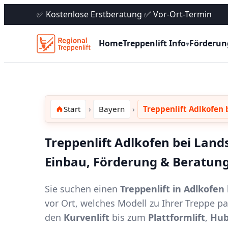
✅ Kostenlose Erstberatung ✅ Vor-Ort-Termin
Home
Treppenlift Info
Förderun
▾
Start
Bayern
Treppenlift Adlkofen 
Treppenlift Adlkofen bei Lands
Einbau, Förderung & Beratung
Sie suchen einen
Treppenlift in Adlkofen
vor Ort, welches Modell zu Ihrer Treppe 
den
Kurvenlift
bis zum
Plattformlift
,
Hub