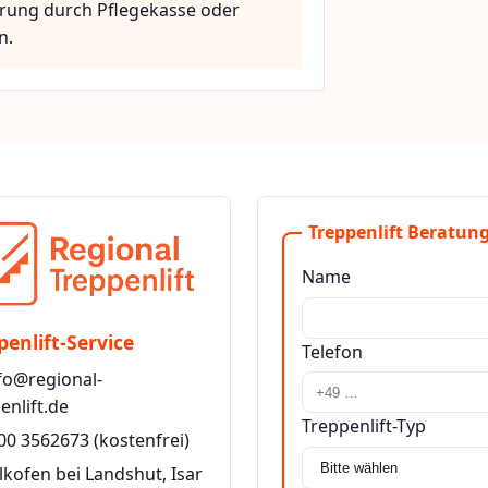
rung durch Pflegekasse oder
n.
Treppenlift Beratung
Name
penlift-Service
Telefon
fo@regional-
enlift.de
Treppenlift-Typ
00 3562673
(kostenfrei)
lkofen bei Landshut, Isar