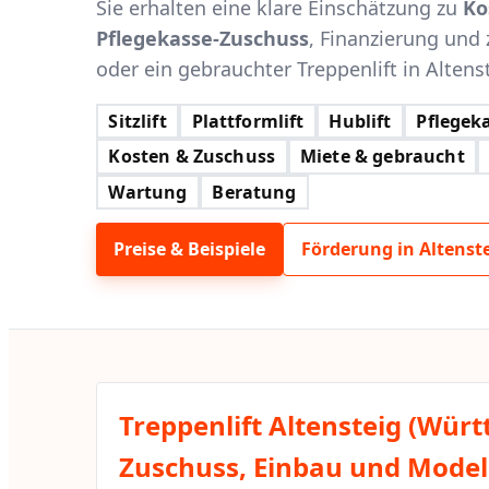
Sie erhalten eine klare Einschätzung zu
Ko
Pflegekasse-Zuschuss
, Finanzierung und 
oder ein gebrauchter Treppenlift in Altens
Sitzlift
Plattformlift
Hublift
Pflegeka
Kosten & Zuschuss
Miete & gebraucht
Wartung
Beratung
Preise & Beispiele
Förderung in Altenst
Treppenlift Altensteig (Wür
Zuschuss, Einbau und Modell