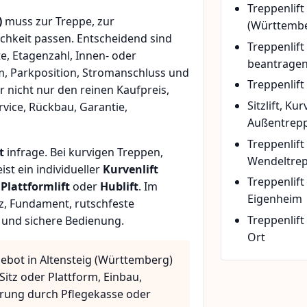
Treppenlift
)
muss zur Treppe, zur
(Württemb
chkeit passen. Entscheidend sind
Treppenlif
e, Etagenzahl, Innen- oder
beantrage
m, Parkposition, Stromanschluss und
Treppenlift
r nicht nur den reinen Kaufpreis,
Sitzlift, Ku
vice, Rückbau, Garantie,
Außentrepp
Treppenlift
t
infrage. Bei kurvigen Treppen,
Wendeltre
t ein individueller
Kurvenlift
Treppenlif
n
Plattformlift
oder
Hublift
. Im
Eigenheim
z, Fundament, rutschfeste
Treppenlift
 und sichere Bedienung.
Ort
gebot in Altensteig (Württemberg)
Sitz oder Plattform, Einbau,
rung durch Pflegekasse oder