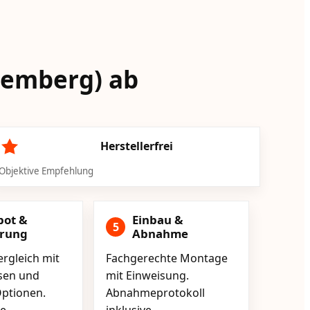
ttemberg) ab
Herstellerfrei
Objektive Empfehlung
bot &
Einbau &
5
erung
Abnahme
rgleich mit
Fachgerechte Montage
isen und
mit Einweisung.
ptionen.
Abnahmeprotokoll