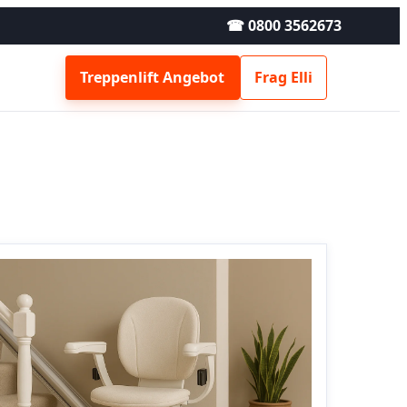
☎ 0800 3562673
Treppenlift Angebot
Frag Elli