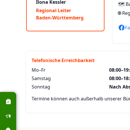
Ilona Kessler
🗺️ 
Regional Leiter
🌐
Reg
Baden-Württemberg
F
Telefonische Erreichbarkeit
Mo–Fr
08:00–19
Samstag
08:00–18
Sonntag
Nach Ab
Termine können auch außerhalb unserer Büro