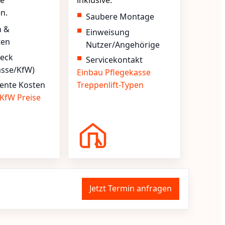
e
inklusive.
en.
Saubere Montage
n &
Einweisung
ten
Nutzer/Angehörige
heck
Servicekontakt
asse/KfW)
Einbau
Pflegekasse
ente Kosten
Treppenlift-Typen
KfW
Preise
Jetzt Termin anfragen