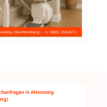
chanfragen in Altensteig
erg)