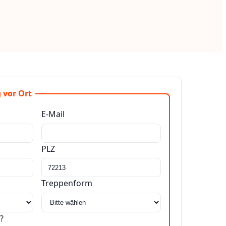
 vor Ort
E-Mail
PLZ
Treppenform
?