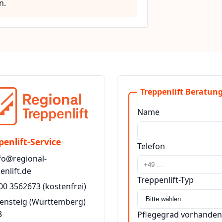
n.
Treppenlift Beratung
Name
penlift-Service
Telefon
fo@regional-
enlift.de
Treppenlift-Typ
00 3562673
(kostenfrei)
tensteig (Württemberg)
3
Pflegegrad vorhanden