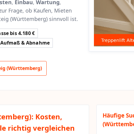
sten
,
Einbau
,
Wartung
,
zur Frage, ob Kaufen, Mieten
teig (Württemberg) sinnvoll ist.
sse bis 4.180 €
Aufmaß & Abnahme
eig (Württemberg)
ttemberg): Kosten,
Häufige Su
(Württemb
e richtig vergleichen