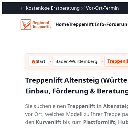
✅ Kostenlose Erstberatung ✅ Vor-Ort-Termin
Home
Treppenlift Info
Förderun
▾
Start
Baden-Württemberg
Treppenl
Treppenlift Altensteig (Württe
Einbau, Förderung & Beratung
Sie suchen einen
Treppenlift in Altenste
vor Ort, welches Modell zu Ihrer Treppe 
den
Kurvenlift
bis zum
Plattformlift
,
Hub