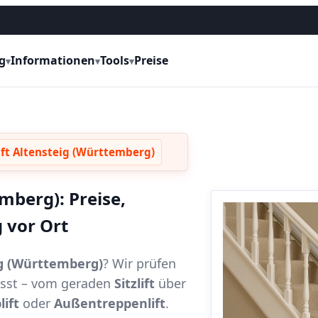
g
Informationen
Tools
Preise
▾
▾
▾
ift Altensteig (Württemberg)
mberg): Preise,
 vor Ort
ig (Württemberg)
? Wir prüfen
passt – vom geraden
Sitzlift
über
lift
oder
Außentreppenlift
.