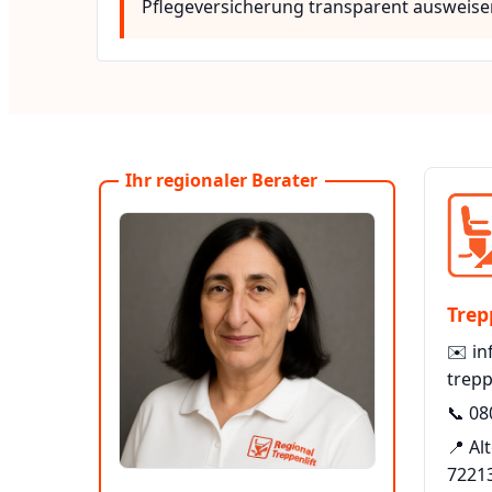
Pflegeversicherung transparent ausweise
Ihr regionaler Berater
Trep
✉️
in
trepp
📞
08
📍 Al
7221