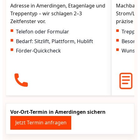
Adresse in Amerdingen, Etagenlage und
Machbarke
Treppentyp – wir schlagen 2–3
Strom/Lad
Zeitfenster vor.
präzise vo
Telefon oder Formular
Treppen
Bedarf: Sitzlift, Plattform, Hublift
Besond
Förder-Quickcheck
Wunscht
Vor-Ort-Termin in Amerdingen sichern
Jetzt Termin anfragen