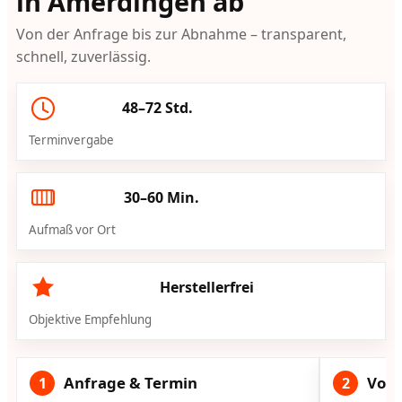
in Amerdingen ab
Von der Anfrage bis zur Abnahme – transparent,
schnell, zuverlässig.
48–72 Std.
Terminvergabe
30–60 Min.
Aufmaß vor Ort
Herstellerfrei
Objektive Empfehlung
Anfrage & Termin
Vorg
1
2