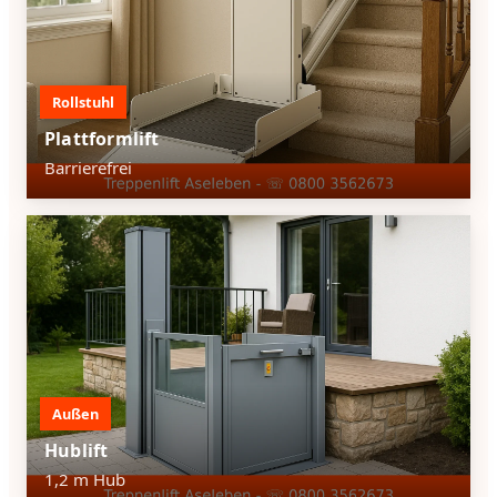
Rollstuhl
Plattformlift
Barrierefrei
Außen
Hublift
1,2 m Hub