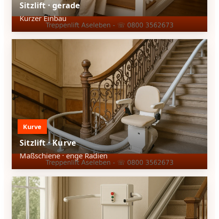
Sitzlift · gerade
Kurzer Einbau
Kurve
Sitzlift · Kurve
Maßschiene · enge Radien