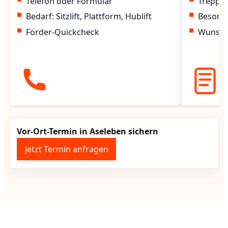
Telefon oder Formular
Treppen
Bedarf: Sitzlift, Plattform, Hublift
Besond
Förder-Quickcheck
Wunscht
Vor-Ort-Termin in Aseleben sichern
Jetzt Termin anfragen