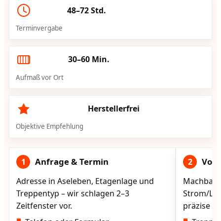
48–72 Std.
Terminvergabe
30–60 Min.
Aufmaß vor Ort
Herstellerfrei
Objektive Empfehlung
Anfrage & Termin
Vorg
1
2
Adresse in Aseleben, Etagenlage und
Machbarke
Treppentyp – wir schlagen 2–3
Strom/Lad
Zeitfenster vor.
präzise vo