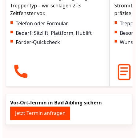
Treppentyp – wir schlagen 2–3
Strom/Lad
Zeitfenster vor.
präzise vo
Telefon oder Formular
Treppen
Bedarf: Sitzlift, Plattform, Hublift
Besond
Förder-Quickcheck
Wunscht
Vor-Ort-Termin in Bad Aibling sichern
Jetzt Termin anfragen