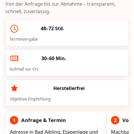
Von der Anfrage bis zur Abnahme – transparent,
schnell, zuverlässig.
48–72 Std.
Terminvergabe
30–60 Min.
Aufmaß vor Ort
Herstellerfrei
Objektive Empfehlung
Anfrage & Termin
Vorg
1
2
Adresse in Bad Aibling, Etagenlage und
Machbarke