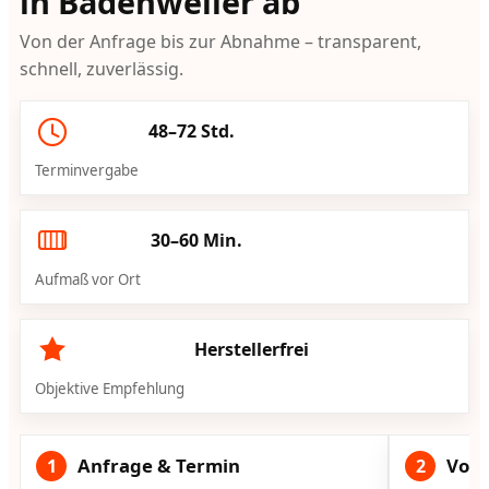
in Badenweiler ab
Von der Anfrage bis zur Abnahme – transparent,
schnell, zuverlässig.
48–72 Std.
Terminvergabe
30–60 Min.
Aufmaß vor Ort
Herstellerfrei
Objektive Empfehlung
Anfrage & Termin
Vorg
1
2