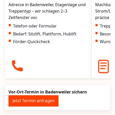
Adresse in Badenweiler, Etagenlage und
Machbarke
Treppentyp – wir schlagen 2–3
Strom/Lad
Zeitfenster vor.
präzise vo
Telefon oder Formular
Treppen
Bedarf: Sitzlift, Plattform, Hublift
Besond
Förder-Quickcheck
Wunscht
Vor-Ort-Termin in Badenweiler sichern
Jetzt Termin anfragen