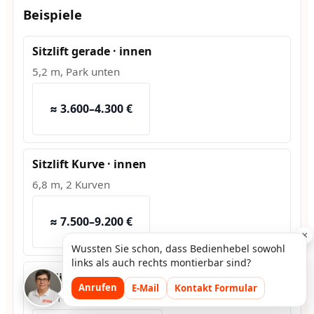
Beispiele
Sitzlift gerade · innen
5,2 m, Park unten
≈ 3.600–4.300 €
Sitzlift Kurve · innen
6,8 m, 2 Kurven
≈ 7.500–9.200 €
×
Wussten Sie schon, dass Bedienhebel sowohl
links als auch rechts montierbar sind?
Hublift · außen
Anrufen
E-Mail
Kontakt Formular
1,2 m Hub, Fundament