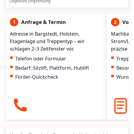
Objektive Empfehlung
Anfrage & Termin
Vorg
1
2
Adresse in Bargstedt, Holstein,
Machbarke
Etagenlage und Treppentyp – wir
Strom/Lad
schlagen 2–3 Zeitfenster vor.
präzise vo
Telefon oder Formular
Treppen
Bedarf: Sitzlift, Plattform, Hublift
Besond
Förder-Quickcheck
Wunscht