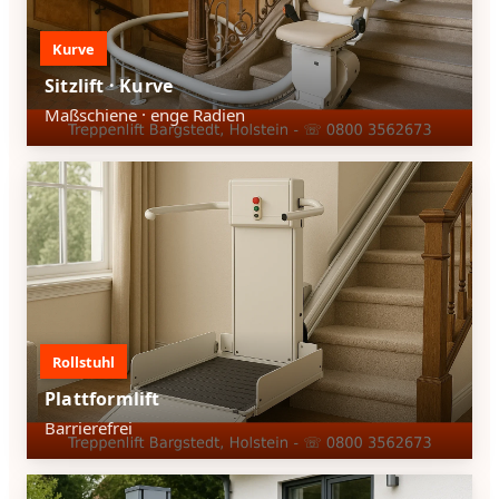
Kurve
Sitzlift · Kurve
Maßschiene · enge Radien
Rollstuhl
Plattformlift
Barrierefrei