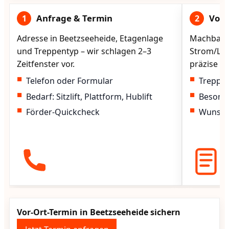
Anfrage & Termin
Vorg
1
2
Adresse in Beetzseeheide, Etagenlage
Machbarke
und Treppentyp – wir schlagen 2–3
Strom/Lad
Zeitfenster vor.
präzise vo
Telefon oder Formular
Treppen
Bedarf: Sitzlift, Plattform, Hublift
Besond
Förder-Quickcheck
Wunscht
Vor-Ort-Termin in Beetzseeheide sichern