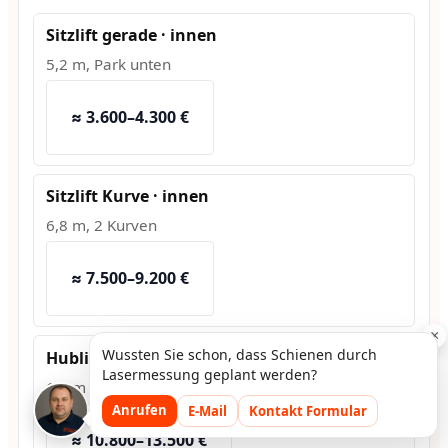
Sitzlift gerade · innen
5,2 m, Park unten
≈ 3.600–4.300 €
Sitzlift Kurve · innen
6,8 m, 2 Kurven
≈ 7.500–9.200 €
×
Wussten Sie schon, dass Schienen durch
Hublift · außen
Lasermessung geplant werden?
1,2 m Hub, Fundament
Anrufen
E-Mail
Kontakt Formular
≈ 10.800–13.500 €