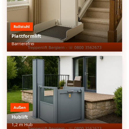
Rollstuhl
Plattformlift
Barrierefrei
Außen
Hublift
1,2 m Hub