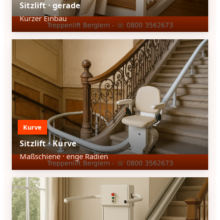
Sitzlift · gerade
Kurzer Einbau
Kurve
Sitzlift · Kurve
Maßschiene · enge Radien