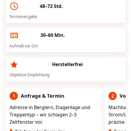
48–72 Std.
Terminvergabe
30–60 Min.
Aufmaß vor Ort
Herstellerfrei
Objektive Empfehlung
Anfrage & Termin
Vorg
1
2
Adresse in Berglern, Etagenlage und
Machbarke
Treppentyp – wir schlagen 2–3
Strom/Lad
Zeitfenster vor.
präzise vo