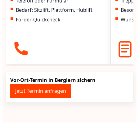
Telefon oder Formular
Treppen
Bedarf: Sitzlift, Plattform, Hublift
Besond
Förder-Quickcheck
Wunscht
Vor-Ort-Termin in Berglern sichern
Jetzt Termin anfragen