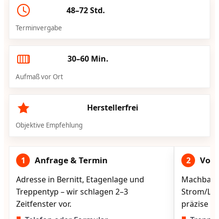
48–72 Std.
Terminvergabe
30–60 Min.
Aufmaß vor Ort
Herstellerfrei
Objektive Empfehlung
Anfrage & Termin
Vorg
1
2
Adresse in Bernitt, Etagenlage und
Machbarke
Treppentyp – wir schlagen 2–3
Strom/Lad
Zeitfenster vor.
präzise vo