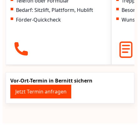
Telefon oder Formular
Treppen
Bedarf: Sitzlift, Plattform, Hublift
Besond
Förder-Quickcheck
Wunscht
Vor-Ort-Termin in Bernitt sichern
Jetzt Termin anfragen