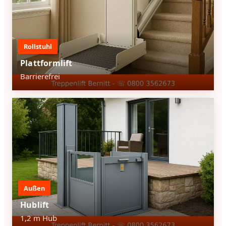
Rollstuhl
Plattformlift
Barrierefrei
Außen
Hublift
1,2 m Hub