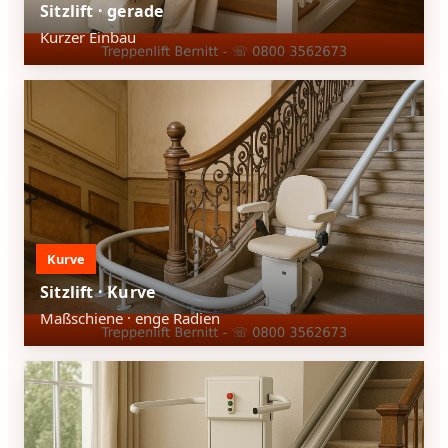
Sitzlift · gerade
Kurzer Einbau
Kurve
Sitzlift · Kurve
Maßschiene · enge Radien