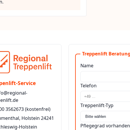
n.
Treppenlift Beratung
Name
penlift-Service
Telefon
fo@regional-
enlift.de
Treppenlift-Typ
00 3562673
(kostenfrei)
umenthal, Holstein 24241
Pflegegrad vorhanden
chleswig-Holstein