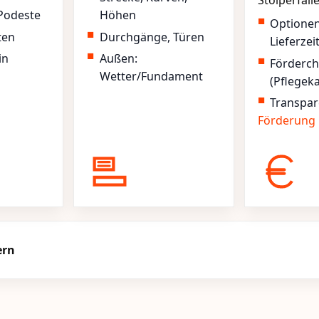
Stolperfall
Podeste
Höhen
Optione
ten
Durchgänge, Türen
Lieferzei
in
Außen:
Förderc
Wetter/Fundament
(Pflegek
Transpar
Förderung
ern