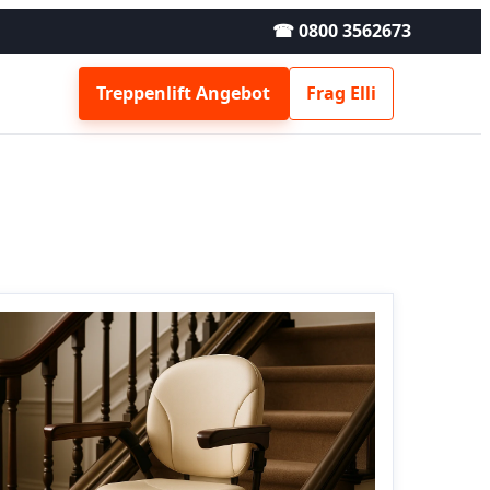
☎ 0800 3562673
Treppenlift Angebot
Frag Elli