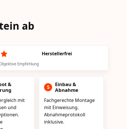
tein ab
Herstellerfrei
Objektive Empfehlung
bot &
Einbau &
5
erung
Abnahme
rgleich mit
Fachgerechte Montage
isen und
mit Einweisung.
ptionen.
Abnahmeprotokoll
e
inklusive.