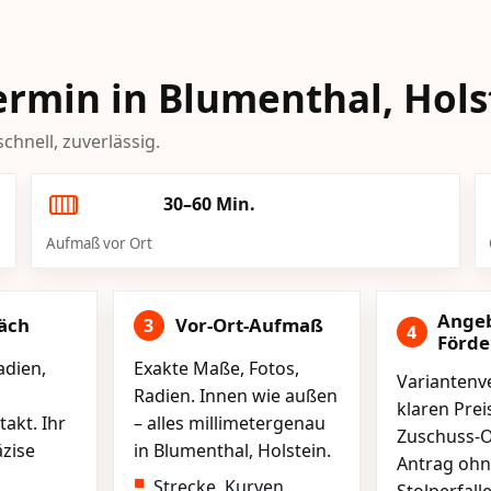
Termin in Blumenthal, Hols
chnell, zuverlässig.
30–60 Min.
Aufmaß vor Ort
Ange
äch
Vor-Ort-Aufmaß
3
4
Förd
adien,
Exakte Maße, Fotos,
Variantenve
Radien. Innen wie außen
klaren Pre
akt. Ihr
– alles millimetergenau
Zuschuss-O
äzise
in Blumenthal, Holstein.
Antrag ohn
Strecke, Kurven,