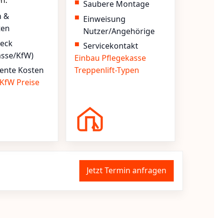
en.
Saubere Montage
n &
Einweisung
ten
Nutzer/Angehörige
heck
Servicekontakt
asse/KfW)
Einbau
Pflegekasse
ente Kosten
Treppenlift-Typen
KfW
Preise
Jetzt Termin anfragen