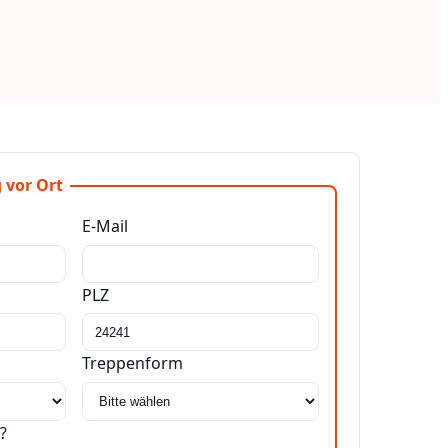
 vor Ort
E-Mail
PLZ
Treppenform
?