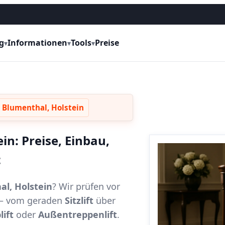
g
Informationen
Tools
Preise
▾
▾
▾
t Blumenthal, Holstein
in: Preise, Einbau,
t
al, Holstein
? Wir prüfen vor
t – vom geraden
Sitzlift
über
lift
oder
Außentreppenlift
.