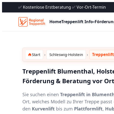
✅ Kostenlose Erstberatung ✅ Vor-Ort-Termin
Home
Treppenlift Info
Förderun
▾
Start
Schleswig-Holstein
Treppenlif
Treppenlift Blumenthal, Holste
Förderung & Beratung vor Or
Sie suchen einen
Treppenlift in Blumenth
Ort, welches Modell zu Ihrer Treppe pass
den
Kurvenlift
bis zum
Plattformlift
,
Hub