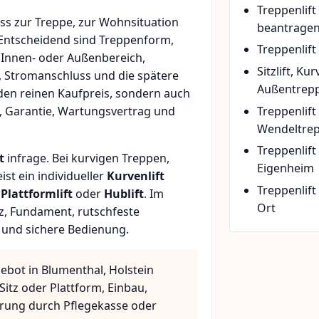
Treppenlif
s zur Treppe, zur Wohnsituation
beantrage
 Entscheidend sind Treppenform,
Treppenlift
 Innen- oder Außenbereich,
Sitzlift, Ku
, Stromanschluss und die spätere
Außentrepp
den reinen Kaufpreis, sondern auch
Treppenlift
, Garantie, Wartungsvertrag und
Wendeltre
Treppenlif
t
infrage. Bei kurvigen Treppen,
Eigenheim
t ein individueller
Kurvenlift
Treppenlift
n
Plattformlift
oder
Hublift
. Im
Ort
z, Fundament, rutschfeste
 und sichere Bedienung.
ebot in Blumenthal, Holstein
Sitz oder Plattform, Einbau,
rung durch Pflegekasse oder