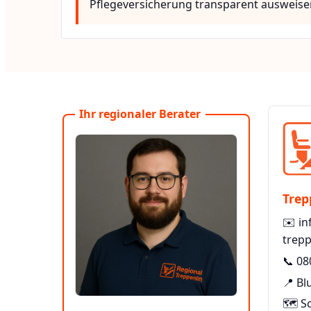
Pflegeversicherung transparent ausweise
Ihr regionaler Berater
Trep
✉️
in
trepp
📞
08
📍 Bl
🗺️ S