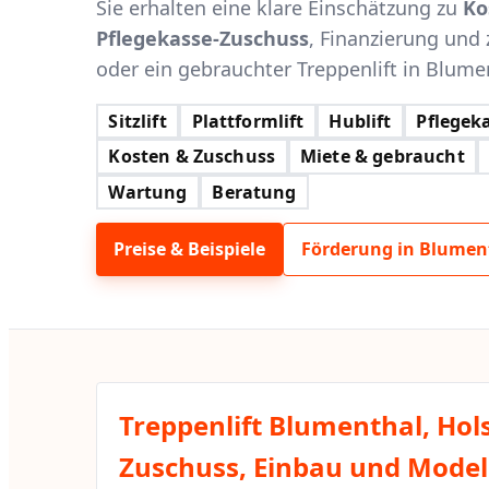
Sie erhalten eine klare Einschätzung zu
Ko
Pflegekasse-Zuschuss
, Finanzierung und 
oder ein gebrauchter Treppenlift in Blument
Sitzlift
Plattformlift
Hublift
Pflegeka
Kosten & Zuschuss
Miete & gebraucht
Wartung
Beratung
Preise & Beispiele
Förderung in Blument
Treppenlift Blumenthal, Hols
Zuschuss, Einbau und Modell