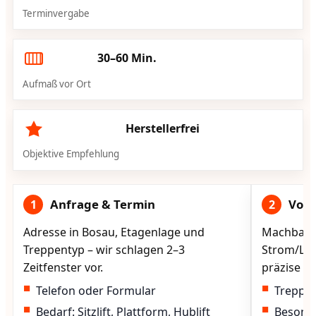
Terminvergabe
30–60 Min.
Aufmaß vor Ort
Herstellerfrei
Objektive Empfehlung
Anfrage & Termin
Vorg
1
2
Adresse in Bosau, Etagenlage und
Machbarke
Treppentyp – wir schlagen 2–3
Strom/Lad
Zeitfenster vor.
präzise vo
Telefon oder Formular
Treppen
Bedarf: Sitzlift, Plattform, Hublift
Besond