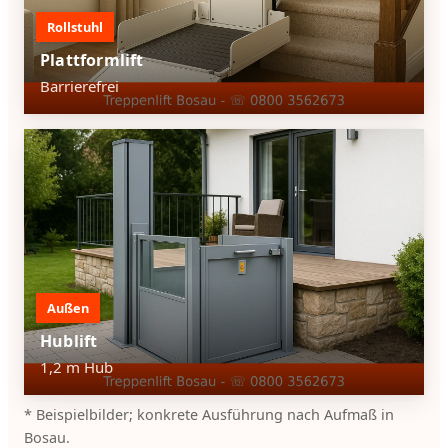
Rollstuhl
Plattformlift
Barrierefrei
Außen
Hublift
1,2 m Hub
* Beispielbilder; konkrete Ausführung nach Aufmaß in
Bosau.