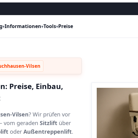
g
Informationen
Tools
Preise
▾
▾
▾
ruchhausen-Vilsen
n: Preise, Einbau,
t
usen-Vilsen
? Wir prüfen vor
t – vom geraden
Sitzlift
über
lift
oder
Außentreppenlift
.