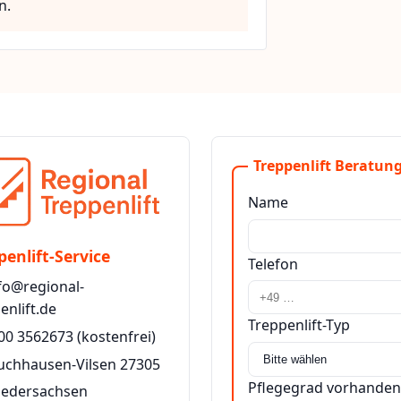
n.
Treppenlift Beratung
Name
penlift-Service
Telefon
fo@regional-
enlift.de
Treppenlift-Typ
00 3562673
(kostenfrei)
uchhausen-Vilsen 27305
Pflegegrad vorhanden
iedersachsen