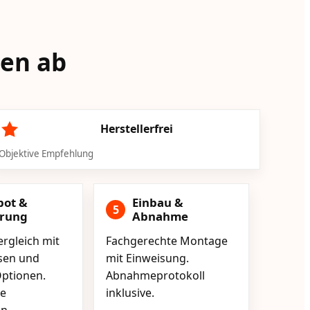
sen ab
Herstellerfrei
Objektive Empfehlung
bot &
Einbau &
5
erung
Abnahme
rgleich mit
Fachgerechte Montage
isen und
mit Einweisung.
ptionen.
Abnahmeprotokoll
e
inklusive.