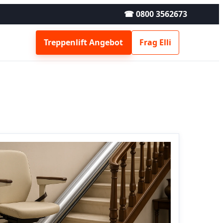
☎ 0800 3562673
Treppenlift Angebot
Frag Elli