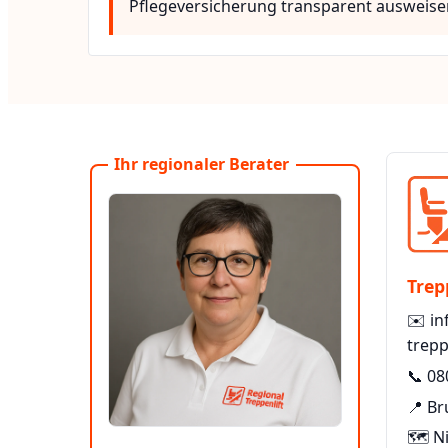
Pflegeversicherung transparent ausweise
Ihr regionaler Berater
Trep
✉️
in
trepp
📞
08
📍 Br
🗺️ N