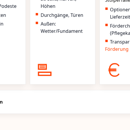
Stolperfall
Podeste
Höhen
Optione
ten
Durchgänge, Türen
Lieferzei
in
Außen:
Förderc
Wetter/Fundament
(Pflegek
Transpar
Förderung
rn