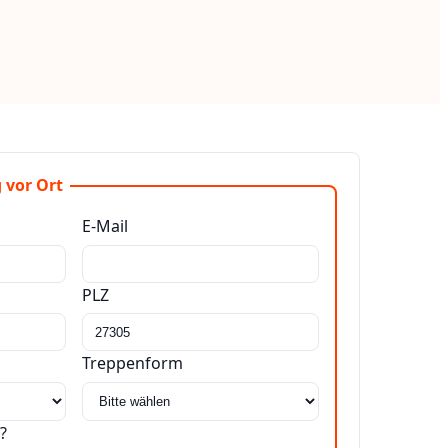
 vor Ort
E-Mail
PLZ
Treppenform
?