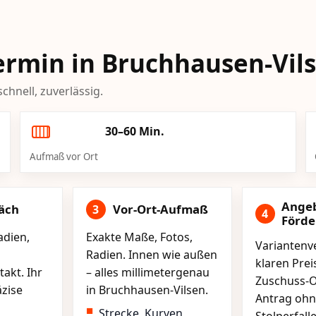
Termin in Bruchhausen-Vil
chnell, zuverlässig.
30–60 Min.
Aufmaß vor Ort
Ange
äch
Vor-Ort-Aufmaß
3
4
Förd
adien,
Exakte Maße, Fotos,
Variantenve
Radien. Innen wie außen
klaren Pre
akt. Ihr
– alles millimetergenau
Zuschuss-O
äzise
in Bruchhausen-Vilsen.
Antrag ohn
Strecke, Kurven,