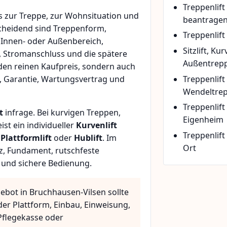
Treppenlif
 zur Treppe, zur Wohnsituation und
beantrage
scheidend sind Treppenform,
Treppenlift
 Innen- oder Außenbereich,
Sitzlift, Ku
, Stromanschluss und die spätere
Außentrepp
den reinen Kaufpreis, sondern auch
Treppenlift
, Garantie, Wartungsvertrag und
Wendeltre
Treppenlif
t
infrage. Bei kurvigen Treppen,
Eigenheim
t ein individueller
Kurvenlift
Treppenlift
n
Plattformlift
oder
Hublift
. Im
Ort
z, Fundament, rutschfeste
 und sichere Bedienung.
ebot in Bruchhausen-Vilsen sollte
der Plattform, Einbau, Einweisung,
flegekasse oder