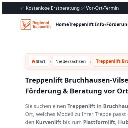
✅ Kostenlose Erstberatung ✅ Vor-Ort-Termin
Home
Treppenlift Info
Förderun
▾
Start
Niedersachsen
Treppenlift B
Treppenlift Bruchhausen-Vilse
Förderung & Beratung vor Or
Sie suchen einen
Treppenlift in Bruchha
Ort, welches Modell zu Ihrer Treppe pass
den
Kurvenlift
bis zum
Plattformlift
,
Hub