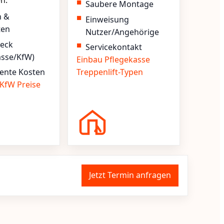
en.
Saubere Montage
n &
Einweisung
ten
Nutzer/Angehörige
heck
Servicekontakt
asse/KfW)
Einbau
Pflegekasse
ente Kosten
Treppenlift-Typen
KfW
Preise
Jetzt Termin anfragen