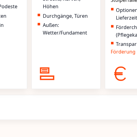
Stolperfall
Podeste
Höhen
Optione
ten
Durchgänge, Türen
Lieferzei
in
Außen:
Förderc
Wetter/Fundament
(Pflegek
Transpar
Förderung