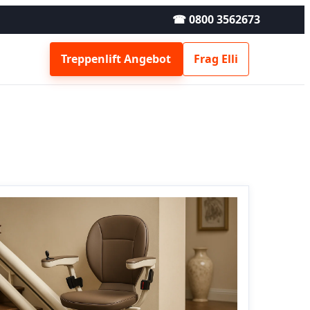
☎ 0800 3562673
Treppenlift Angebot
Frag Elli