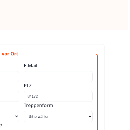
 vor Ort
E-Mail
PLZ
Treppenform
?