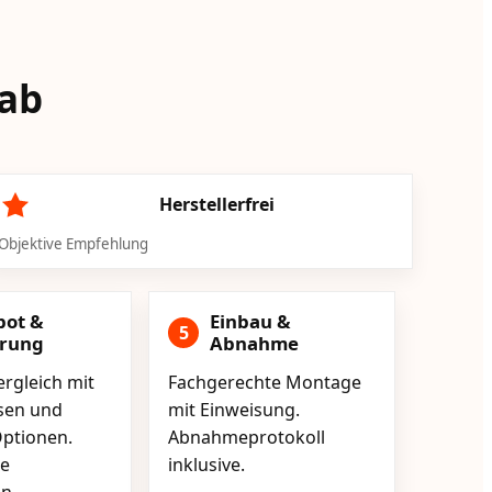
 ab
Herstellerfrei
Objektive Empfehlung
bot &
Einbau &
5
erung
Abnahme
rgleich mit
Fachgerechte Montage
isen und
mit Einweisung.
ptionen.
Abnahmeprotokoll
e
inklusive.