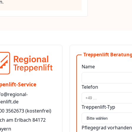
n.
Treppenlift Beratung
Name
penlift-Service
Telefon
fo@regional-
enlift.de
Treppenlift-Typ
00 3562673
(kostenfrei)
ch am Erlbach 84172
Pflegegrad vorhanden
ayern