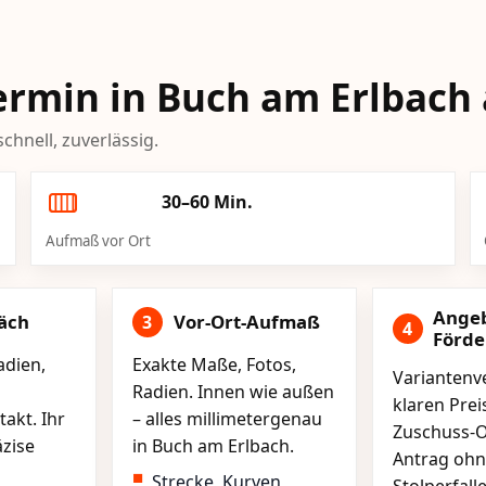
Termin in Buch am Erlbach
chnell, zuverlässig.
30–60 Min.
Aufmaß vor Ort
Ange
äch
Vor-Ort-Aufmaß
3
4
Förd
adien,
Exakte Maße, Fotos,
Variantenve
Radien. Innen wie außen
klaren Pre
akt. Ihr
– alles millimetergenau
Zuschuss-O
äzise
in Buch am Erlbach.
Antrag ohn
Strecke, Kurven,