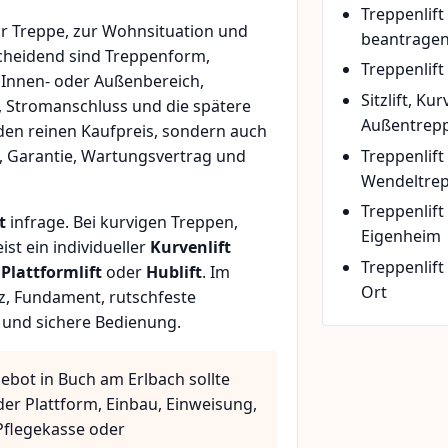
Treppenlif
r Treppe, zur Wohnsituation und
beantrage
scheidend sind Treppenform,
Treppenlift
 Innen- oder Außenbereich,
Sitzlift, Ku
, Stromanschluss und die spätere
Außentrepp
den reinen Kaufpreis, sondern auch
Treppenlift
, Garantie, Wartungsvertrag und
Wendeltre
Treppenlif
t
infrage. Bei kurvigen Treppen,
Eigenheim
t ein individueller
Kurvenlift
Treppenlift
n
Plattformlift
oder
Hublift
. Im
Ort
z, Fundament, rutschfeste
 und sichere Bedienung.
ebot in Buch am Erlbach sollte
der Plattform, Einbau, Einweisung,
flegekasse oder