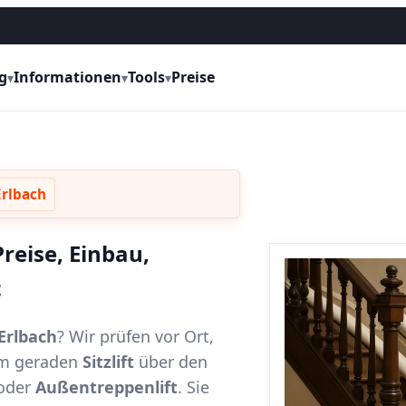
g
Informationen
Tools
Preise
▾
▾
▾
Erlbach
reise, Einbau,
t
Erlbach
? Wir prüfen vor Ort,
vom geraden
Sitzlift
über den
oder
Außentreppenlift
. Sie