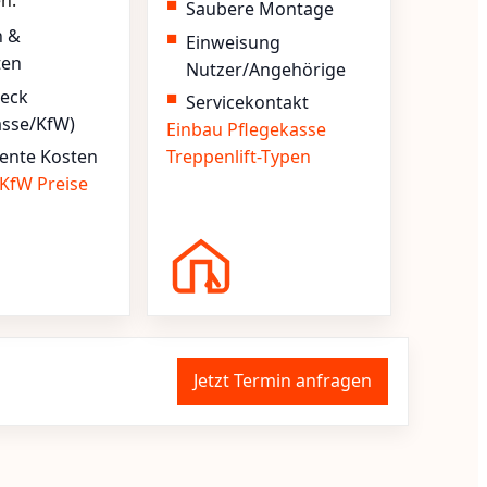
en.
Saubere Montage
n &
Einweisung
ten
Nutzer/Angehörige
heck
Servicekontakt
asse/KfW)
Einbau
Pflegekasse
ente Kosten
Treppenlift-Typen
KfW
Preise
Jetzt Termin anfragen