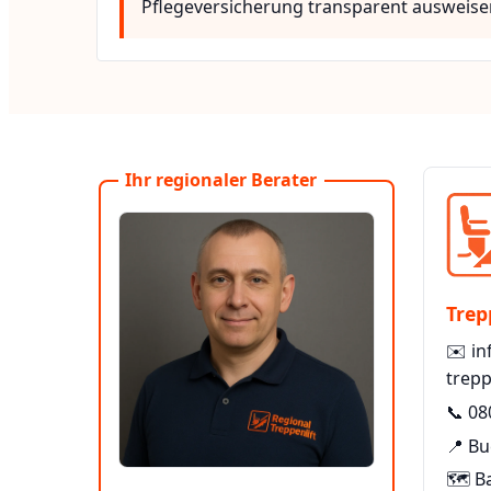
Pflegeversicherung transparent ausweise
Ihr regionaler Berater
Trep
✉️
in
trepp
📞
08
📍 Bu
🗺️ B