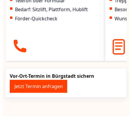
Telefon oder Formular
Treppen
Bedarf: Sitzlift, Plattform, Hublift
Besond
Förder-Quickcheck
Wunscht
Vor-Ort-Termin in Bürgstadt sichern
Jetzt Termin anfragen