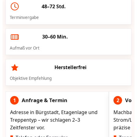
48–72 Std.
Terminvergabe
30–60 Min.
Aufmaß vor Ort
Herstellerfrei
Objektive Empfehlung
Anfrage & Termin
Vorg
1
2
Adresse in Bürgstadt, Etagenlage und
Machbarke
Treppentyp – wir schlagen 2–3
Strom/Lad
Zeitfenster vor.
präzise vo