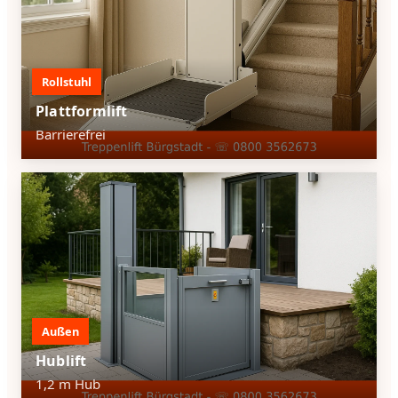
Rollstuhl
Plattformlift
Barrierefrei
Außen
Hublift
1,2 m Hub