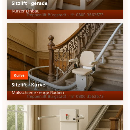
Sitzlift · gerade
Kurzer Einbau
Kurve
Sitzlift · Kurve
Maßschiene · enge Radien