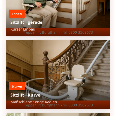
Innen
Sitzlift · gerade
Kurzer Einbau
Kurve
Sitzlift · Kurve
Maßschiene · enge Radien