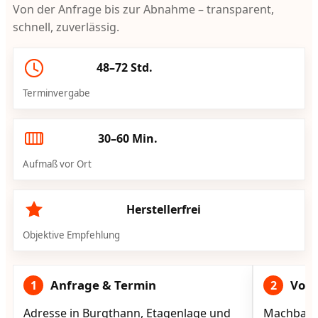
Von der Anfrage bis zur Abnahme – transparent,
schnell, zuverlässig.
48–72 Std.
Terminvergabe
30–60 Min.
Aufmaß vor Ort
Herstellerfrei
Objektive Empfehlung
Anfrage & Termin
Vorg
1
2
Adresse in Burgthann, Etagenlage und
Machbarke