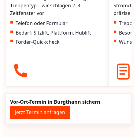
Treppentyp – wir schlagen 2–3
Strom/Lad
Zeitfenster vor.
präzise vo
Telefon oder Formular
Treppen
Bedarf: Sitzlift, Plattform, Hublift
Besond
Förder-Quickcheck
Wunscht
Vor-Ort-Termin in Burgthann sichern
Jetzt Termin anfragen