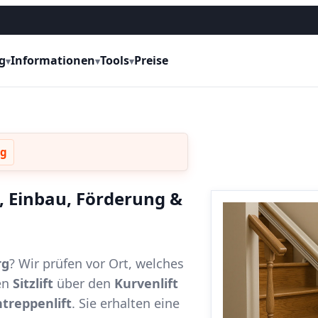
g
Informationen
Tools
Preise
▾
▾
▾
rg
e, Einbau, Förderung &
rg
? Wir prüfen vor Ort, welches
en
Sitzlift
über den
Kurvenlift
treppenlift
. Sie erhalten eine