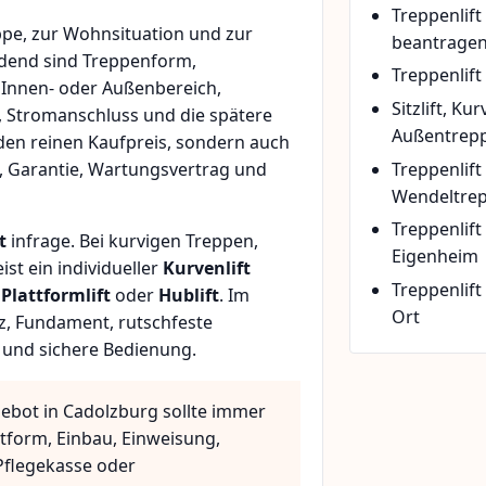
Treppenlif
pe, zur Wohnsituation und zur
beantrage
idend sind Treppenform,
Treppenlift
 Innen- oder Außenbereich,
Sitzlift, Ku
, Stromanschluss und die spätere
Außentrepp
den reinen Kaufpreis, sondern auch
Treppenlift
, Garantie, Wartungsvertrag und
Wendeltre
Treppenlif
t
infrage. Bei kurvigen Treppen,
Eigenheim
t ein individueller
Kurvenlift
Treppenlift
n
Plattformlift
oder
Hublift
. Im
Ort
z, Fundament, rutschfeste
 und sichere Bedienung.
gebot in Cadolzburg sollte immer
ttform, Einbau, Einweisung,
flegekasse oder