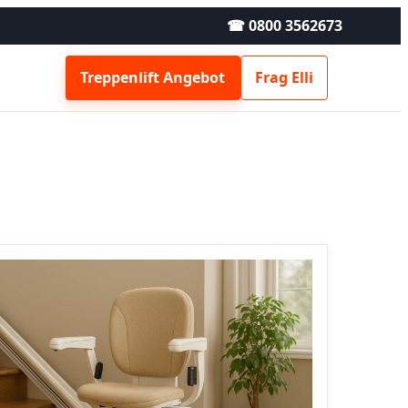
☎ 0800 3562673
Treppenlift Angebot
Frag Elli