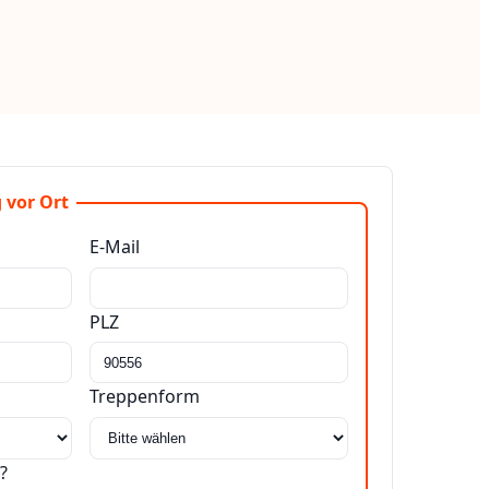
 vor Ort
E-Mail
PLZ
Treppenform
?