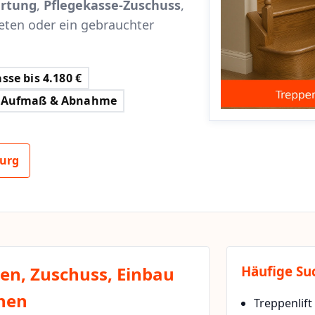
rtung
,
Pflegekasse-Zuschuss
,
eten oder ein gebrauchter
sse bis 4.180 €
Aufmaß & Abnahme
burg
ten, Zuschuss, Einbau
Häufige Su
chen
Treppenlift