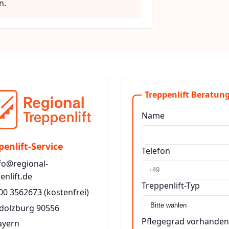
n.
Treppenlift Beratung
Name
penlift-Service
Telefon
fo@regional-
enlift.de
Treppenlift-Typ
00 3562673
(kostenfrei)
adolzburg 90556
Pflegegrad vorhanden
ayern