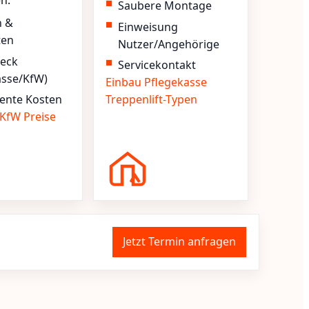
en.
Saubere Montage
n &
Einweisung
ten
Nutzer/Angehörige
heck
Servicekontakt
asse/KfW)
Einbau
Pflegekasse
ente Kosten
Treppenlift-Typen
KfW
Preise
Jetzt Termin anfragen