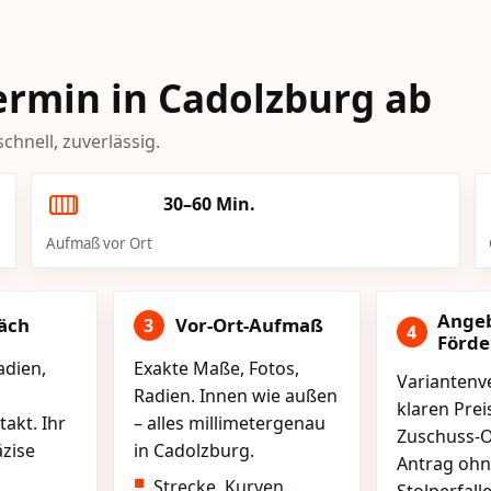
Termin in Cadolzburg ab
chnell, zuverlässig.
30–60 Min.
Aufmaß vor Ort
Ange
äch
Vor-Ort-Aufmaß
3
4
Förd
adien,
Exakte Maße, Fotos,
Variantenve
Radien. Innen wie außen
klaren Pre
akt. Ihr
– alles millimetergenau
Zuschuss-O
äzise
in Cadolzburg.
Antrag ohn
Strecke, Kurven,