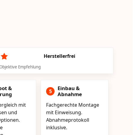
Herstellerfrei
Objektive Empfehlung
bot &
Einbau &
5
erung
Abnahme
rgleich mit
Fachgerechte Montage
isen und
mit Einweisung.
ptionen.
Abnahmeprotokoll
e
inklusive.