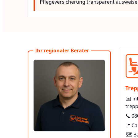
Pflegeversicherung transparent ausweise
Ihr regionaler Berater
Trep
✉️
in
trepp
📞
08
📍 C
🗺️ B