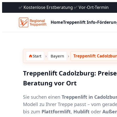
✅ Kostenlose Erstberatung ✅ Vor-Ort-Termin
Home
Treppenlift Info
Förderun
▾
Start
Bayern
Treppenlift Cadolzbu
Treppenlift Cadolzburg: Preis
Beratung vor Ort
Sie suchen einen
Treppenlift in Cadolzbu
Modell zu Ihrer Treppe passt – vom gerad
bis zum
Plattformlift
,
Hublift
oder
Außen