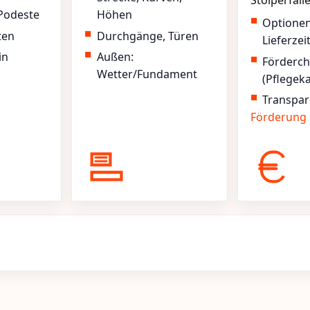
Stolperfall
Podeste
Höhen
Optione
ten
Durchgänge, Türen
Lieferzei
in
Außen:
Förderc
Wetter/Fundament
(Pflegek
Transpar
Förderung