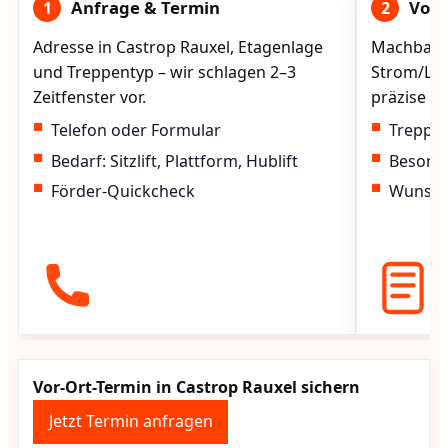
Anfrage & Termin
Vorg
1
2
Adresse in Castrop Rauxel, Etagenlage
Machbarke
und Treppentyp – wir schlagen 2–3
Strom/Lad
Zeitfenster vor.
präzise vo
Telefon oder Formular
Treppen
Bedarf: Sitzlift, Plattform, Hublift
Besond
Förder-Quickcheck
Wunscht
Vor-Ort-Termin in Castrop Rauxel sichern
Jetzt Termin anfragen