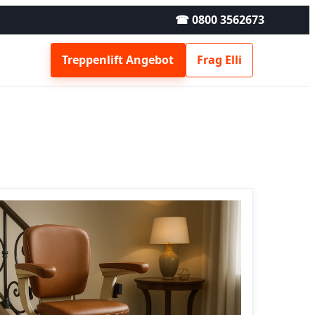
☎ 0800 3562673
Treppenlift Angebot
Frag Elli