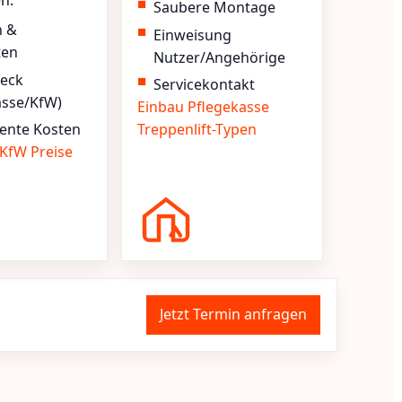
en.
Saubere Montage
n &
Einweisung
ten
Nutzer/Angehörige
heck
Servicekontakt
asse/KfW)
Einbau
Pflegekasse
ente Kosten
Treppenlift-Typen
KfW
Preise
Jetzt Termin anfragen