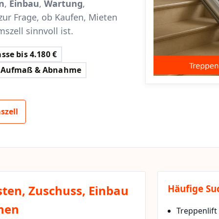
n
,
Einbau
,
Wartung
,
zur Frage, ob Kaufen, Mieten
szell sinnvoll ist.
sse bis 4.180 €
Aufmaß & Abnahme
szell
sten, Zuschuss, Einbau
Häufige Su
chen
Treppenlift