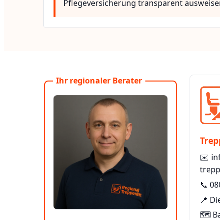
Pflegeversicherung transparent ausweise
Ihr regionaler Berater
Trep
✉️
in
trepp
📞
08
📍 Di
🗺️ B