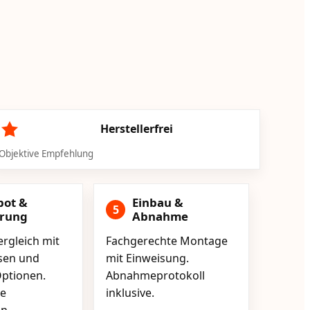
Herstellerfrei
Objektive Empfehlung
bot &
Einbau &
5
erung
Abnahme
rgleich mit
Fachgerechte Montage
isen und
mit Einweisung.
ptionen.
Abnahmeprotokoll
e
inklusive.