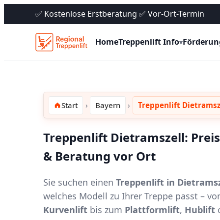
✅ Kostenlose Erstberatung ✅ Vor-Ort-Termin
Home
Treppenlift Info
Förderun
▾
Start
Bayern
Treppenlift Dietramsz
Treppenlift Dietramszell: Prei
& Beratung vor Ort
Sie suchen einen
Treppenlift in Dietramsz
welches Modell zu Ihrer Treppe passt – 
Kurvenlift
bis zum
Plattformlift
,
Hublift