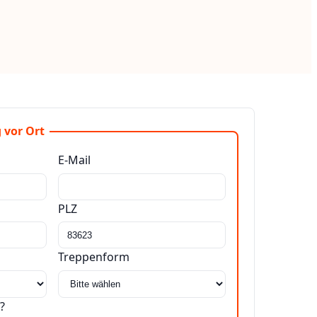
 vor Ort
E-Mail
PLZ
Treppenform
?