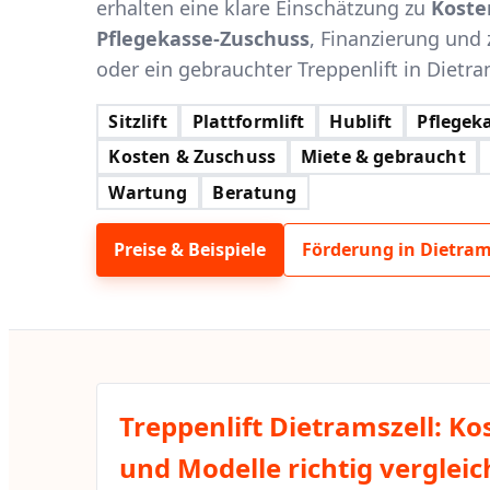
erhalten eine klare Einschätzung zu
Koste
Pflegekasse-Zuschuss
, Finanzierung und 
oder ein gebrauchter Treppenlift in Dietram
Sitzlift
Plattformlift
Hublift
Pflegeka
Kosten & Zuschuss
Miete & gebraucht
Wartung
Beratung
Preise & Beispiele
Förderung in Dietram
Treppenlift Dietramszell: Ko
und Modelle richtig verglei