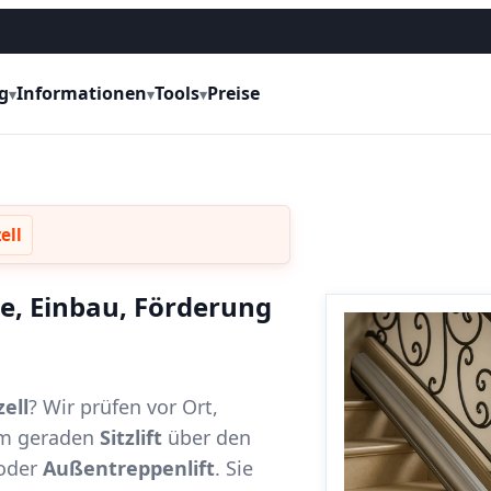
g
Informationen
Tools
Preise
▾
▾
▾
ell
se, Einbau, Förderung
ell
? Wir prüfen vor Ort,
vom geraden
Sitzlift
über den
oder
Außentreppenlift
. Sie