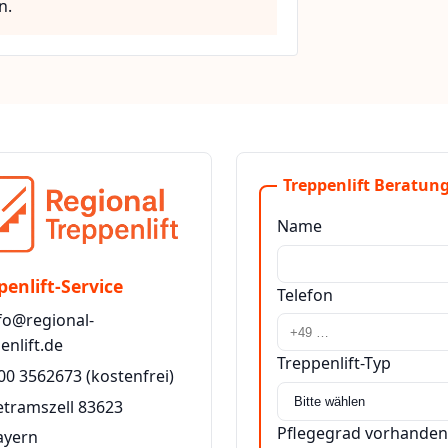
n.
Treppenlift Beratung
Name
penlift-Service
Telefon
fo@regional-
enlift.de
Treppenlift-Typ
00 3562673
(kostenfrei)
etramszell 83623
Pflegegrad vorhanden
ayern