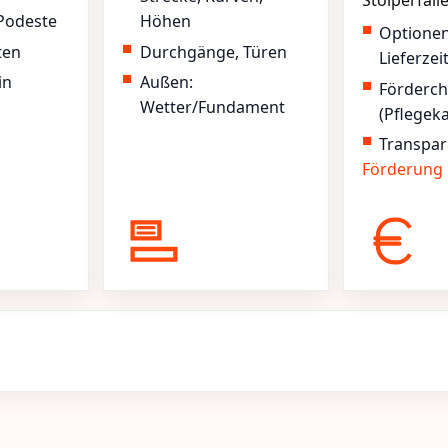
Stolperfall
Podeste
Höhen
Optione
ten
Durchgänge, Türen
Lieferzei
in
Außen:
Förderc
Wetter/Fundament
(Pflegek
Transpar
Förderung