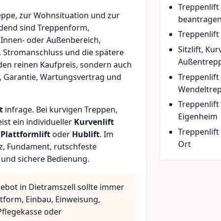
Treppenlif
ppe, zur Wohnsituation und zur
beantrage
idend sind Treppenform,
Treppenlift
 Innen- oder Außenbereich,
Sitzlift, Ku
, Stromanschluss und die spätere
Außentrepp
den reinen Kaufpreis, sondern auch
Treppenlift
, Garantie, Wartungsvertrag und
Wendeltre
Treppenlif
t
infrage. Bei kurvigen Treppen,
Eigenheim
t ein individueller
Kurvenlift
Treppenlift
n
Plattformlift
oder
Hublift
. Im
Ort
z, Fundament, rutschfeste
 und sichere Bedienung.
ebot in Dietramszell sollte immer
ttform, Einbau, Einweisung,
flegekasse oder