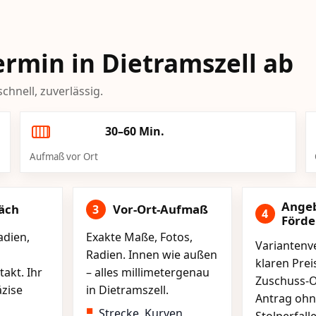
Termin in Dietramszell ab
chnell, zuverlässig.
30–60 Min.
Aufmaß vor Ort
Ange
äch
Vor-Ort-Aufmaß
3
4
Förd
adien,
Exakte Maße, Fotos,
Variantenve
Radien. Innen wie außen
klaren Pre
akt. Ihr
– alles millimetergenau
Zuschuss-O
äzise
in Dietramszell.
Antrag ohn
Strecke, Kurven,