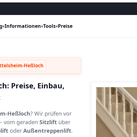
g
Informationen
Tools
Preise
▾
▾
▾
ittelsheim-Heßloch
h: Preise, Einbau,
t
eim-Heßloch
? Wir prüfen vor
t – vom geraden
Sitzlift
über
lift
oder
Außentreppenlift
.