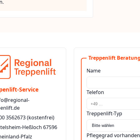
n.
Treppenlift Beratung
Name
penlift-Service
Telefon
fo@regional-
enlift.de
Treppenlift-Typ
00 3562673
(kostenfrei)
ttelsheim-Heßloch 67596
Pflegegrad vorhanden
heinland-Pfalz