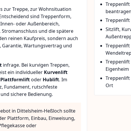
Treppenlif
 zur Treppe, zur Wohnsituation
beantrage
 Entscheidend sind Treppenform,
Treppenlift
 Innen- oder Außenbereich,
Sitzlift, Ku
, Stromanschluss und die spätere
Außentrepp
den reinen Kaufpreis, sondern auch
Treppenlift
, Garantie, Wartungsvertrag und
Wendeltre
Treppenlif
t
infrage. Bei kurvigen Treppen,
Eigenheim
t ein individueller
Kurvenlift
Treppenlift
n
Plattformlift
oder
Hublift
. Im
Ort
z, Fundament, rutschfeste
 und sichere Bedienung.
ebot in Dittelsheim-Heßloch sollte
der Plattform, Einbau, Einweisung,
flegekasse oder