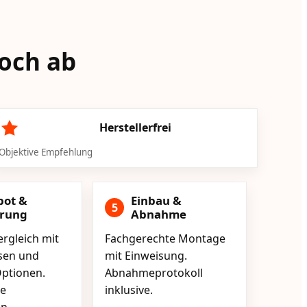
loch ab
Herstellerfrei
Objektive Empfehlung
bot &
Einbau &
5
erung
Abnahme
rgleich mit
Fachgerechte Montage
isen und
mit Einweisung.
ptionen.
Abnahmeprotokoll
e
inklusive.