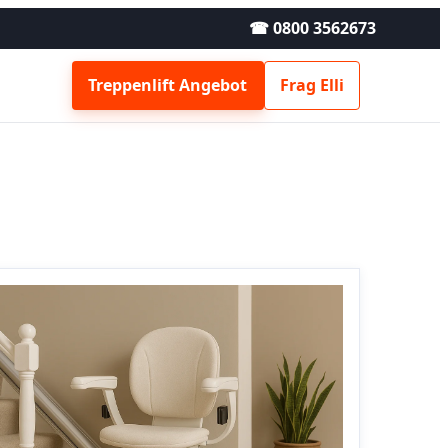
☎ 0800 3562673
Treppenlift Angebot
Frag Elli