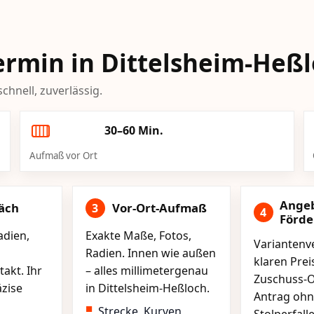
Termin in Dittelsheim-Heß
chnell, zuverlässig.
30–60 Min.
Aufmaß vor Ort
Ange
äch
Vor-Ort-Aufmaß
3
4
Förd
adien,
Exakte Maße, Fotos,
Variantenve
Radien. Innen wie außen
klaren Pre
akt. Ihr
– alles millimetergenau
Zuschuss-O
äzise
in Dittelsheim-Heßloch.
Antrag ohn
Strecke, Kurven,