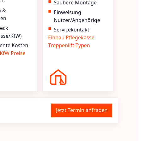
en.
Saubere Montage
n &
Einweisung
ten
Nutzer/Angehörige
heck
Servicekontakt
asse/KfW)
Einbau
Pflegekasse
ente Kosten
Treppenlift-Typen
KfW
Preise
Jetzt Termin anfragen