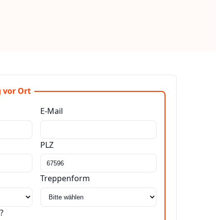
 vor Ort
E-Mail
PLZ
Treppenform
?