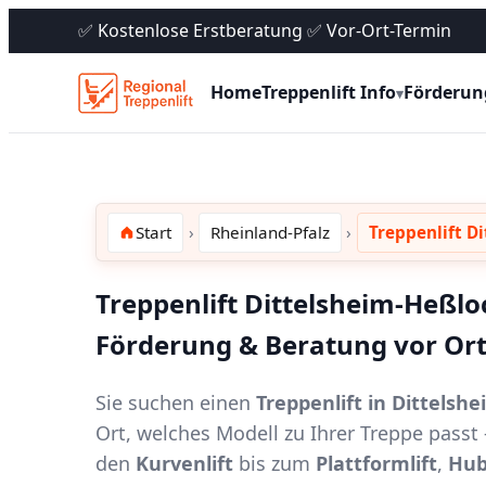
✅ Kostenlose Erstberatung ✅ Vor-Ort-Termin
Home
Treppenlift Info
Förderun
▾
Start
Rheinland-Pfalz
Treppenlift D
Treppenlift Dittelsheim-Heßloc
Förderung & Beratung vor Or
Sie suchen einen
Treppenlift in Dittelsh
Ort, welches Modell zu Ihrer Treppe pass
den
Kurvenlift
bis zum
Plattformlift
,
Hub