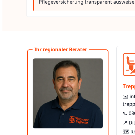
Pflegeversicherung transparent ausweise
Ihr regionaler Berater
Trep
✉️
in
trepp
📞
08
📍 Di
🗺️ R