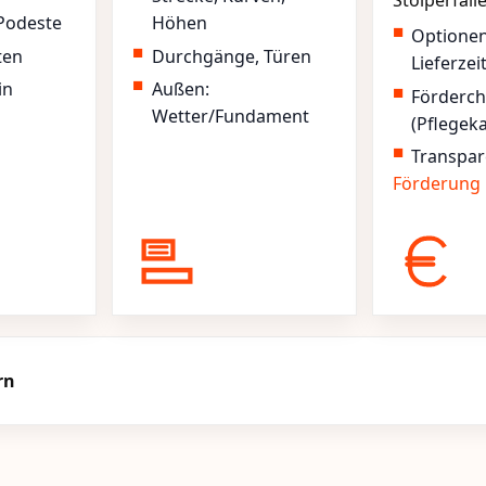
Stolperfall
Podeste
Höhen
Optione
ten
Durchgänge, Türen
Lieferzei
in
Außen:
Förderc
Wetter/Fundament
(Pflegek
Transpar
Förderung
rn