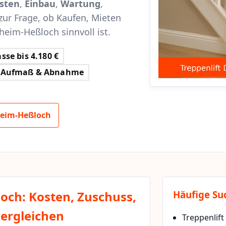
sten
,
Einbau
,
Wartung
,
zur Frage, ob Kaufen, Mieten
sheim-Heßloch sinnvoll ist.
sse bis 4.180 €
Aufmaß & Abnahme
heim-Heßloch
loch: Kosten, Zuschuss,
Häufige Su
vergleichen
Treppenlift