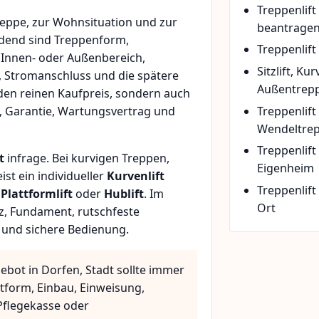
Treppenlif
eppe, zur Wohnsituation und zur
beantrage
idend sind Treppenform,
Treppenlift
 Innen- oder Außenbereich,
Sitzlift, Ku
, Stromanschluss und die spätere
Außentrepp
den reinen Kaufpreis, sondern auch
Treppenlift
, Garantie, Wartungsvertrag und
Wendeltre
Treppenlif
t
infrage. Bei kurvigen Treppen,
Eigenheim
t ein individueller
Kurvenlift
Treppenlift
n
Plattformlift
oder
Hublift
. Im
Ort
z, Fundament, rutschfeste
 und sichere Bedienung.
ebot in Dorfen, Stadt sollte immer
ttform, Einbau, Einweisung,
flegekasse oder