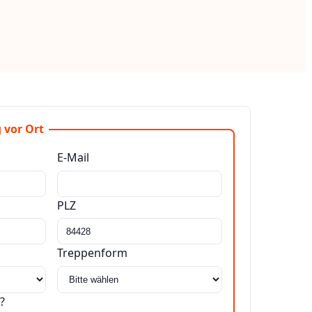
 vor Ort
E-Mail
PLZ
Treppenform
?