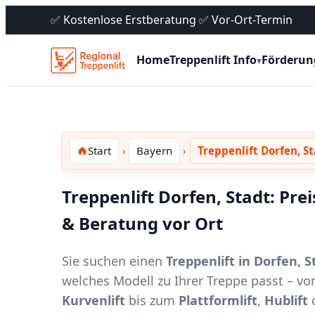
✅ Kostenlose Erstberatung ✅ Vor-Ort-Termin
Home
Treppenlift Info
Förderun
▾
Start
Bayern
Treppenlift Dorfen, S
Treppenlift Dorfen, Stadt: Pre
& Beratung vor Ort
Sie suchen einen
Treppenlift in Dorfen, S
welches Modell zu Ihrer Treppe passt – 
Kurvenlift
bis zum
Plattformlift
,
Hublift