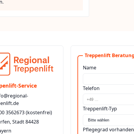
n.
Treppenlift Beratung
Name
penlift-Service
Telefon
fo@regional-
enlift.de
Treppenlift-Typ
00 3562673
(kostenfrei)
rfen, Stadt 84428
Pflegegrad vorhanden
ayern