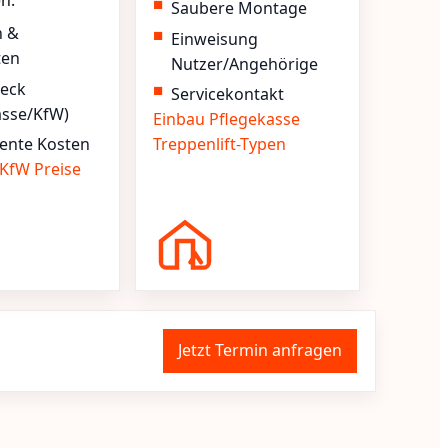
en.
Saubere Montage
n &
Einweisung
ten
Nutzer/Angehörige
heck
Servicekontakt
asse/KfW)
Einbau
Pflegekasse
ente Kosten
Treppenlift-Typen
KfW
Preise
Jetzt Termin anfragen