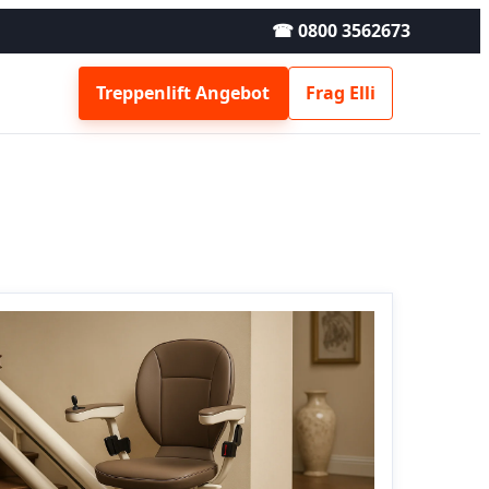
☎ 0800 3562673
Treppenlift Angebot
Frag Elli