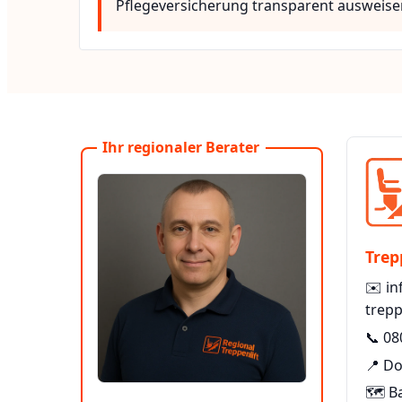
Pflegeversicherung transparent ausweise
Ihr regionaler Berater
Trep
✉️
in
trepp
📞
08
📍 Do
🗺️ B