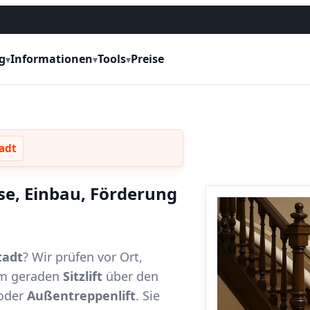
g
Informationen
Tools
Preise
▾
▾
▾
tadt
ise, Einbau, Förderung
tadt
? Wir prüfen vor Ort,
vom geraden
Sitzlift
über den
oder
Außentreppenlift
. Sie