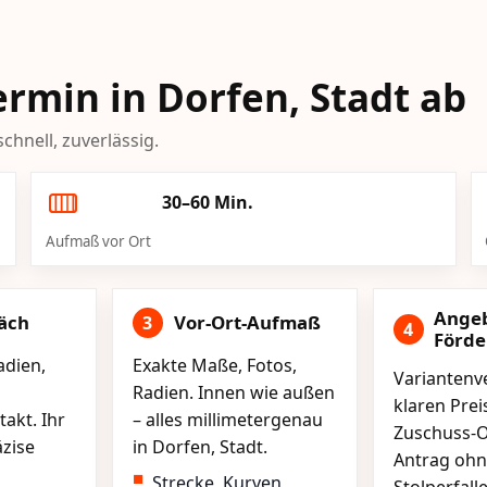
Termin in Dorfen, Stadt ab
chnell, zuverlässig.
30–60 Min.
Aufmaß vor Ort
Ange
äch
Vor-Ort-Aufmaß
3
4
Förd
adien,
Exakte Maße, Fotos,
Variantenve
Radien. Innen wie außen
klaren Pre
akt. Ihr
– alles millimetergenau
Zuschuss-O
äzise
in Dorfen, Stadt.
Antrag ohn
Strecke, Kurven,