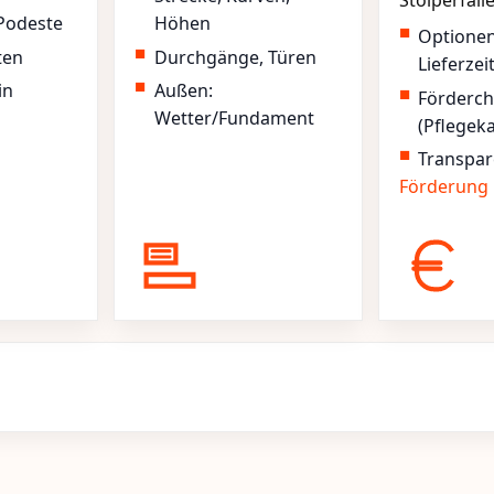
Stolperfall
Podeste
Höhen
Optione
ten
Durchgänge, Türen
Lieferzei
in
Außen:
Förderc
Wetter/Fundament
(Pflegek
Transpar
Förderung