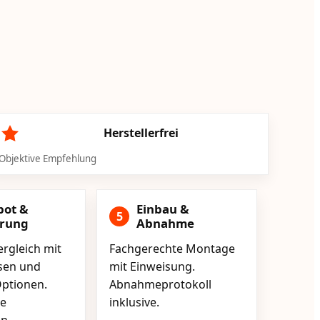
Herstellerfrei
Objektive Empfehlung
bot &
Einbau &
5
erung
Abnahme
rgleich mit
Fachgerechte Montage
isen und
mit Einweisung.
ptionen.
Abnahmeprotokoll
e
inklusive.