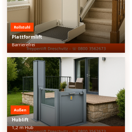
Rollstuhl
Plattformlift
Barrierefrei
Außen
Hublift
1,2 m Hub