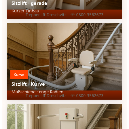
Sitzlift · gerade
Kurzer Einbau
Kurve
Sitzlift · Kurve
Maßschiene · enge Radien