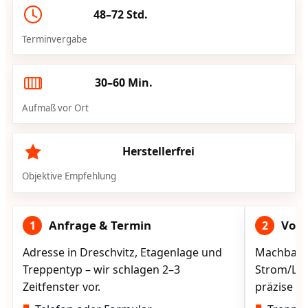
48–72 Std.
Terminvergabe
30–60 Min.
Aufmaß vor Ort
Herstellerfrei
Objektive Empfehlung
Anfrage & Termin
Vorg
1
2
Adresse in Dreschvitz, Etagenlage und
Machbarke
Treppentyp – wir schlagen 2–3
Strom/Lad
Zeitfenster vor.
präzise vo