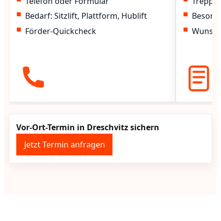
Telefon oder Formular
Treppen
Bedarf: Sitzlift, Plattform, Hublift
Besond
Förder-Quickcheck
Wunscht
Vor-Ort-Termin in Dreschvitz sichern
Jetzt Termin anfragen