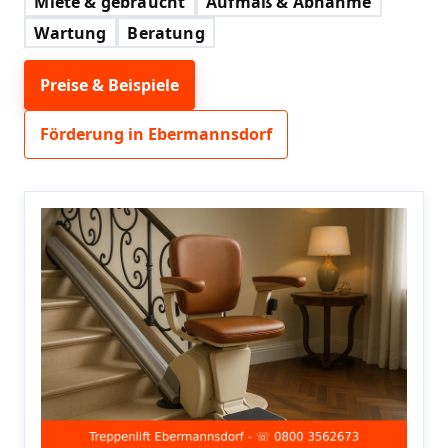
Miete & gebraucht
Aufmaß & Abnahme
Wartung
Beratung
Preise & Beispiele
Förderung in Ebermannsdorf