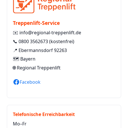
Treppenlift-Service
✉️
info@regional-treppenlift.de
📞
0800 3562673
(kostenfrei)
📍 Ebermannsdorf 92263
🗺️ Bayern
🌐
Regional Treppenlift
Facebook
Telefonische Erreichbarkeit
Mo–Fr