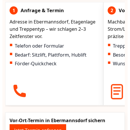
Anfrage & Termin
Vorg
1
2
Adresse in Ebermannsdorf, Etagenlage
Machbarke
und Treppentyp – wir schlagen 2–3
Strom/Lad
Zeitfenster vor.
präzise vo
Telefon oder Formular
Treppen
Bedarf: Sitzlift, Plattform, Hublift
Besond
Förder-Quickcheck
Wunscht
Vor-Ort-Termin in Ebermannsdorf sichern