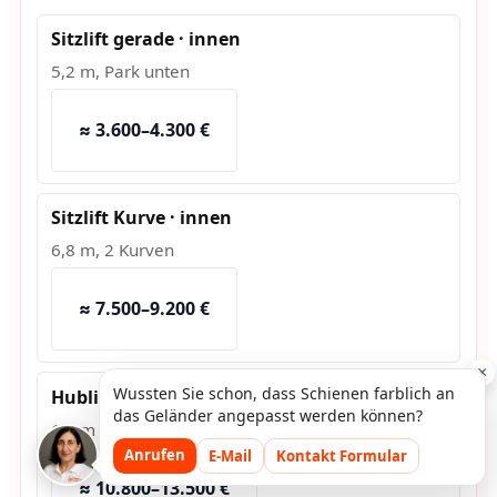
Sitzlift gerade · innen
5,2 m, Park unten
≈ 3.600–4.300 €
Sitzlift Kurve · innen
6,8 m, 2 Kurven
≈ 7.500–9.200 €
×
Wussten Sie schon, dass Schienen farblich an
Hublift · außen
das Geländer angepasst werden können?
1,2 m Hub, Fundament
Anrufen
E-Mail
Kontakt Formular
≈ 10.800–13.500 €