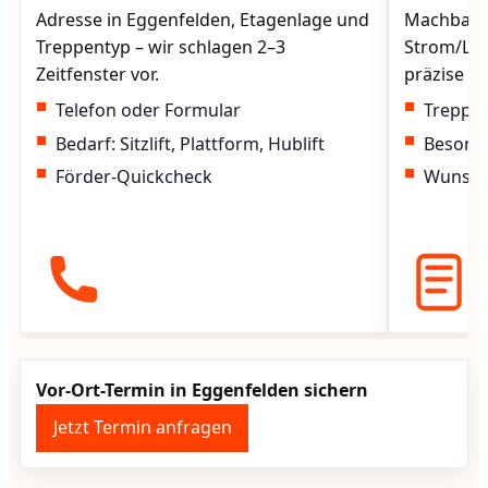
Adresse in Eggenfelden, Etagenlage und
Machbarke
Treppentyp – wir schlagen 2–3
Strom/Lad
Zeitfenster vor.
präzise vo
Telefon oder Formular
Treppen
Bedarf: Sitzlift, Plattform, Hublift
Besond
Förder-Quickcheck
Wunscht
Vor-Ort-Termin in Eggenfelden sichern
Jetzt Termin anfragen