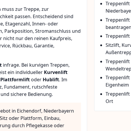
Treppenlift
n
muss zur Treppe, zur
Niederbaye
chkeit passen. Entscheidend sind
Treppenlif
e, Etagenzahl, Innen- oder
beantrage
m, Parkposition, Stromanschluss und
Treppenlift
r nicht nur den reinen Kaufpreis,
Sitzlift, Ku
vice, Rückbau, Garantie,
Außentrepp
Treppenlift
t
infrage. Bei kurvigen Treppen,
Wendeltre
t ein individueller
Kurvenlift
Treppenlif
n
Plattformlift
oder
Hublift
. Im
Eigenheim
z, Fundament, rutschfeste
Treppenlift
 und sichere Bedienung.
Ort
gebot in Eichendorf, Niederbayern
Sitz oder Plattform, Einbau,
rung durch Pflegekasse oder