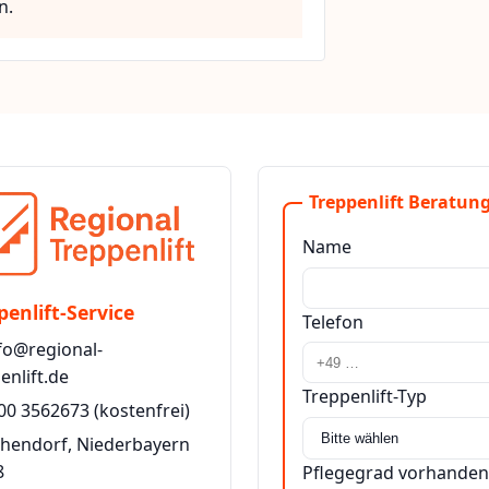
n.
Treppenlift Beratung
Name
penlift-Service
Telefon
fo@regional-
enlift.de
Treppenlift-Typ
00 3562673
(kostenfrei)
chendorf, Niederbayern
8
Pflegegrad vorhanden