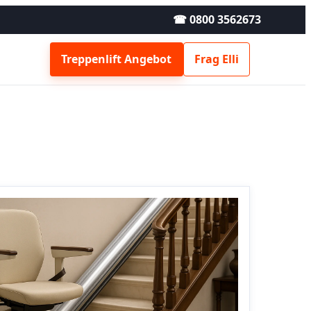
☎ 0800 3562673
Treppenlift Angebot
Frag Elli