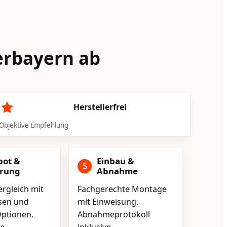
derbayern ab
Herstellerfrei
Objektive Empfehlung
bot &
Einbau &
5
erung
Abnahme
rgleich mit
Fachgerechte Montage
isen und
mit Einweisung.
ptionen.
Abnahmeprotokoll