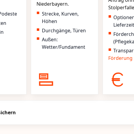
Antrag ohn
Niederbayern.
Stolperfall
Podeste
Strecke, Kurven,
Optione
Höhen
ten
Lieferzei
Durchgänge, Türen
in
Förderc
Außen:
(Pflegek
Wetter/Fundament
Transpar
Förderung
sichern