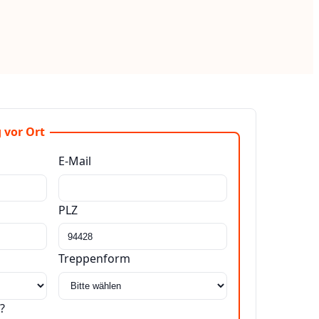
 vor Ort
E-Mail
PLZ
Treppenform
?