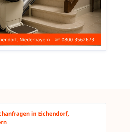
chanfragen in Eichendorf,
ern