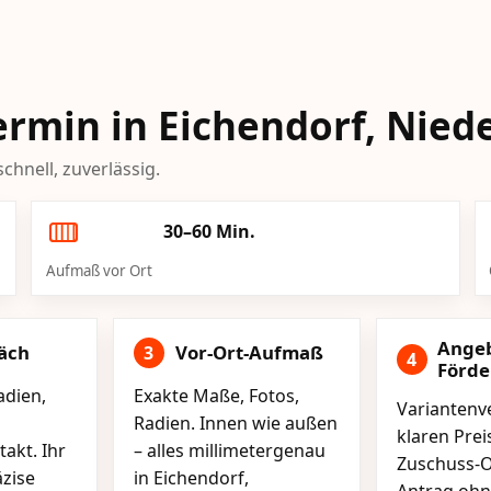
Termin in Eichendorf, Nie
chnell, zuverlässig.
30–60 Min.
Aufmaß vor Ort
Ange
äch
Vor-Ort-Aufmaß
3
4
Förd
adien,
Exakte Maße, Fotos,
Variantenve
Radien. Innen wie außen
klaren Pre
akt. Ihr
– alles millimetergenau
Zuschuss-O
äzise
in Eichendorf,