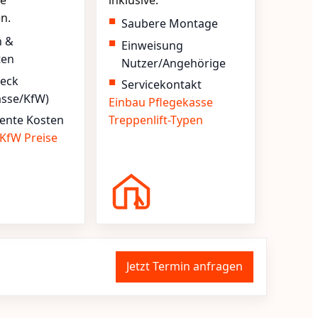
e
inklusive.
en.
Saubere Montage
n &
Einweisung
ten
Nutzer/Angehörige
heck
Servicekontakt
asse/KfW)
Einbau
Pflegekasse
ente Kosten
Treppenlift-Typen
KfW
Preise
Jetzt Termin anfragen