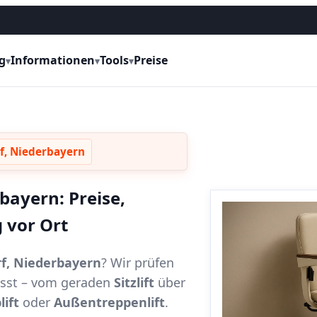
g
Informationen
Tools
Preise
▾
▾
▾
rf, Niederbayern
bayern: Preise,
 vor Ort
rf, Niederbayern
? Wir prüfen
passt – vom geraden
Sitzlift
über
lift
oder
Außentreppenlift
.