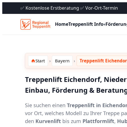
✅ Kostenlose Erstberatung ✅ Vor-Ort-Termin
Home
Treppenlift Info
Förderun
▾
Start
Bayern
Treppenlift Eichendo
Treppenlift Eichendorf, Nieder
Einbau, Förderung & Beratung
Sie suchen einen
Treppenlift in Eichendo
vor Ort, welches Modell zu Ihrer Treppe 
den
Kurvenlift
bis zum
Plattformlift
,
Hub