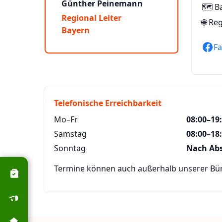
Günther Peinemann
🗺️ B
Regional Leiter
🌐
Reg
Bayern
F
Telefonische Erreichbarkeit
Mo–Fr
08:00–19
Samstag
08:00–18
Sonntag
Nach Ab
Termine können auch außerhalb unserer Büro