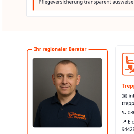
Pflegeversicherung transparent ausweise
Ihr regionaler Berater
Trep
✉️
in
trepp
📞
08
📍 Ei
9442