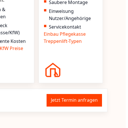
en.
Saubere Montage
n &
Einweisung
ten
Nutzer/Angehörige
heck
Servicekontakt
asse/KfW)
Einbau
Pflegekasse
ente Kosten
Treppenlift-Typen
KfW
Preise
Jetzt Termin anfragen