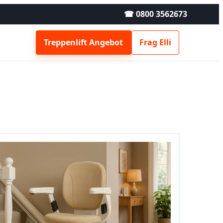
☎ 0800 3562673
Treppenlift Angebot
Frag Elli