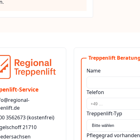
n.
Treppenlift Beratung
Name
penlift-Service
Telefon
fo@regional-
enlift.de
Treppenlift-Typ
00 3562673
(kostenfrei)
gelschoff 21710
Pflegegrad vorhanden
iedersachsen