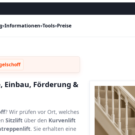
g
Informationen
Tools
Preise
▾
▾
▾
gelschoff
e, Einbau, Förderung &
ff
? Wir prüfen vor Ort, welches
en
Sitzlift
über den
Kurvenlift
treppenlift
. Sie erhalten eine