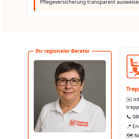
Pflegeversicherung transparent ausweise
Ihr regionaler Berater
Trep
✉️
in
trepp
📞
08
📍 En
🗺️ N