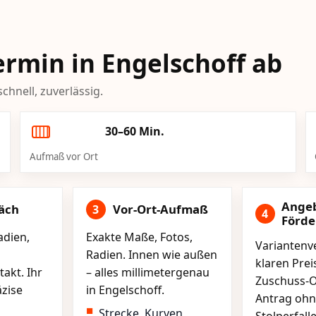
Termin in Engelschoff ab
chnell, zuverlässig.
30–60 Min.
Aufmaß vor Ort
Ange
äch
Vor-Ort-Aufmaß
3
4
Förd
adien,
Exakte Maße, Fotos,
Variantenve
Radien. Innen wie außen
klaren Pre
akt. Ihr
– alles millimetergenau
Zuschuss-O
äzise
in Engelschoff.
Antrag ohn
Strecke, Kurven,