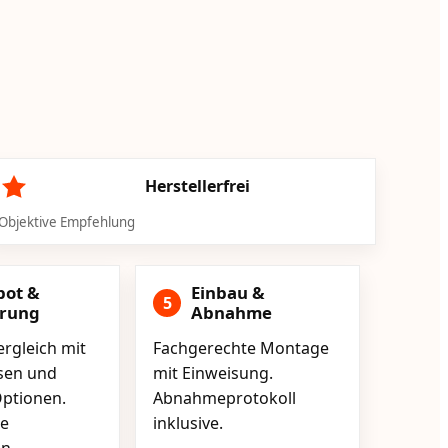
Herstellerfrei
Objektive Empfehlung
bot &
Einbau &
5
erung
Abnahme
rgleich mit
Fachgerechte Montage
isen und
mit Einweisung.
ptionen.
Abnahmeprotokoll
e
inklusive.