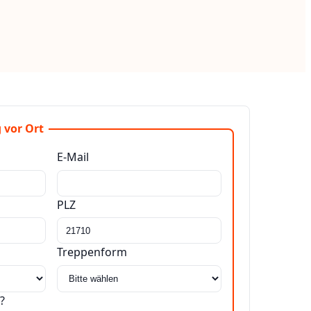
 vor Ort
E-Mail
PLZ
Treppenform
?