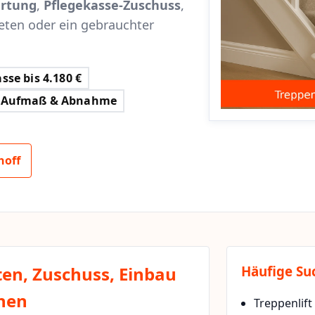
rtung
,
Pflegekasse-Zuschuss
,
eten oder ein gebrauchter
sse bis 4.180 €
Aufmaß & Abnahme
hoff
ten, Zuschuss, Einbau
Häufige Su
chen
Treppenlift