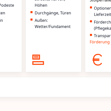
Stolperfall
Podeste
Höhen
Optione
ten
Durchgänge, Türen
Lieferzei
in
Außen:
Förderc
Wetter/Fundament
(Pflegek
Transpar
Förderung