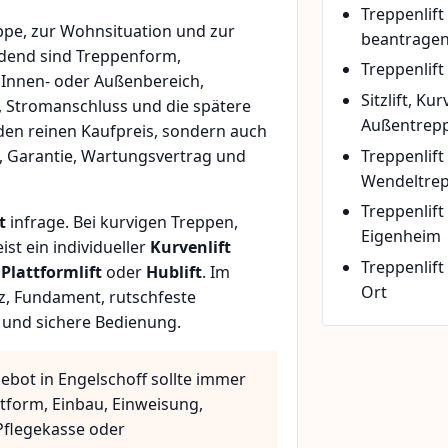
Treppenlif
pe, zur Wohnsituation und zur
beantrage
idend sind Treppenform,
Treppenlift
 Innen- oder Außenbereich,
Sitzlift, Ku
, Stromanschluss und die spätere
Außentrepp
den reinen Kaufpreis, sondern auch
Treppenlift
, Garantie, Wartungsvertrag und
Wendeltre
Treppenlif
t
infrage. Bei kurvigen Treppen,
Eigenheim
t ein individueller
Kurvenlift
Treppenlift
n
Plattformlift
oder
Hublift
. Im
Ort
z, Fundament, rutschfeste
 und sichere Bedienung.
ebot in Engelschoff sollte immer
ttform, Einbau, Einweisung,
flegekasse oder