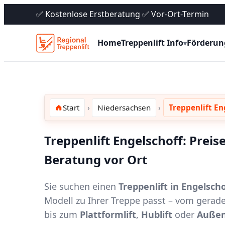
✅ Kostenlose Erstberatung ✅ Vor-Ort-Termin
Home
Treppenlift Info
Förderun
▾
Start
Niedersachsen
Treppenlift En
Treppenlift Engelschoff: Preis
Beratung vor Ort
Sie suchen einen
Treppenlift in Engelscho
Modell zu Ihrer Treppe passt – vom gerad
bis zum
Plattformlift
,
Hublift
oder
Außen